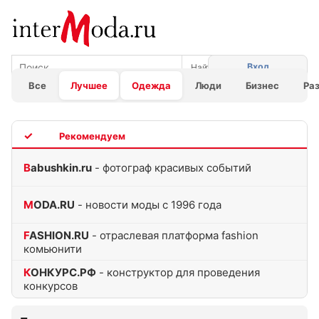
Вход
Все
Лучшее
Одежда
Люди
Бизнес
Ра
TOP
Babushkin.ru
- фотограф красивых событий
MODA.RU
- новости моды с 1996 года
FASHION.RU
- отраслевая платформа fashion
комьюнити
КОНКУРС.РФ
- конструктор для проведения
конкурсов