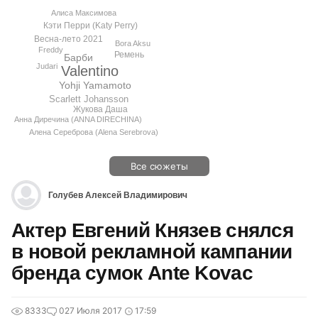
Алиса Максимова
Кэти Перри (Katy Perry)
Весна-лето 2021
Bora Aksu
Freddy
Ремень
Барби
Judari
Valentino
Yohji Yamamoto
Scarlett Johansson
Жукова Даша
Анна Диречина (ANNA DIRECHINA)
Алена Сереброва (Alena Serebrova)
Все сюжеты
Голубев Алексей Владимирович
Актер Евгений Князев снялся
в новой рекламной кампании
бренда сумок Ante Kovac
8333
0
27 Июля 2017
17:59