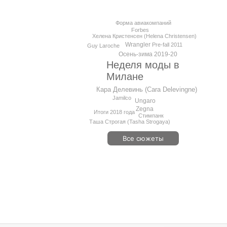
Форма авиакомпаний
Forbes
Хелена Кристенсен (Helena Christensen)
Wrangler
Pre-fall 2011
Guy Laroche
Осень-зима 2019-20
Неделя моды в
Милане
Кара Делевинь (Cara Delevingne)
Jamilco
Ungaro
Zegna
Итоги 2018 года
Стимпанк
Таша Строгая (Tasha Strogaya)
Все сюжеты