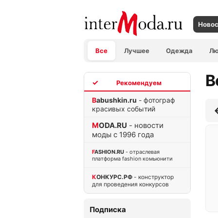
Ново
Все
Лучшее
Одежда
Л
В
TOP
Babushkin.ru
- фотограф
красивых событий
MODA.RU
- новости
моды с 1996 года
FASHION.RU
- отраслевая
платформа fashion комьюнити
КОНКУРС.РФ
- конструктор
для проведения конкурсов
Подписка