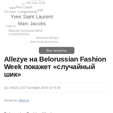
Pre-Fall 2019
Lo
Red Carpet
Nijole
DIM
Longchamp
Rampage
Yves Saint Laurent
Marc Jacobs
Hudson
Максим Черницов (MAX
CHERNITSOV)
Мэрилин Монро
Анастасия Волочкова
Все сюжеты
Allezye на Belorussian Fashion
Week покажет «случайный
шик»
3402
0
07 Октября 2010
13:30
Сюжеты:
Allezye