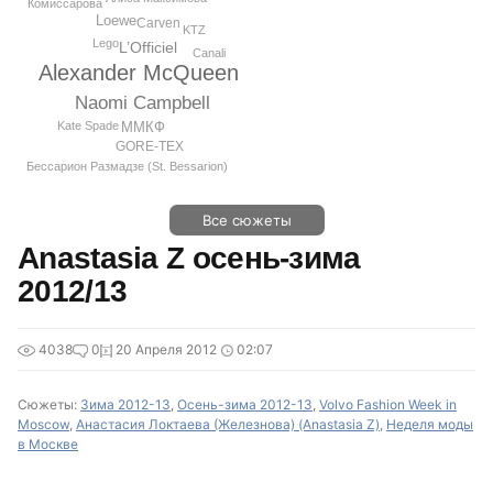
Комиссарова
Loewe
Carven
KTZ
Lego
L’Officiel
Canali
Alexander McQueen
Naomi Campbell
Kate Spade
ММКФ
GORE-TEX
Бессарион Размадзе (St. Bessarion)
Все сюжеты
Anastasia Z осень-зима
2012/13
4038
0
20 Апреля 2012
02:07
Сюжеты:
Зима 2012-13
,
Осень-зима 2012-13
,
Volvo Fashion Week in
Moscow
,
Анастасия Локтаева (Железнова) (Anastasia Z)
,
Неделя моды
в Москве