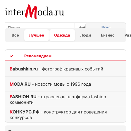
Вход
Все
Лучшее
Одежда
Люди
Бизнес
Ра
TOP
Babushkin.ru
- фотограф красивых событий
MODA.RU
- новости моды с 1996 года
FASHION.RU
- отраслевая платформа fashion
комьюнити
КОНКУРС.РФ
- конструктор для проведения
конкурсов