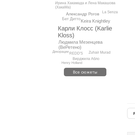
Ирина Хакамада и Лена Макашова
(ХакаМа)
La Senza
Александр Рогов
Бет Дитто
Keira Knightley
Карли Клосс (Karlie
Kloss)
Людмила Мезенцева
(ВеРетено)
Декорации
Zuhair Murad
REDD'S
Вирджила Абло
Henry Holland
Все сюжеты