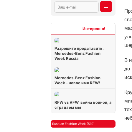
Пр
сво
ма
Интересно
ул
шер
Разрешите представить:
Mercedes-Benz Fashion
Week Russia
В и
до 
ис
Mercedes-Benz Fashion
Week - новое имя RFW!
Кру
мик
RFW vs VFW: война войной, а
страдаем мы
тех
неб
Russian Fashion Week (519)