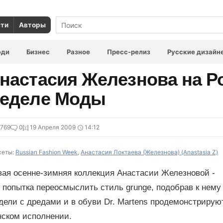
сти
Авторы
юди
Бизнес
Разное
Пресс-релиз
Русские дизайн
настасия Железнова на Р
еделе Моды
769
0
19 Апреля 2009
14:12
еты:
Russian Fashion Week
,
Анастасия Локтаева (Железнова) (Anastasia Z)
вая осенне-зимняя коллекция Анастасии Железновой -
 попытка переосмыслить стиль grunge, подобрав к нему
дели с дредами и в обуви Dr. Martens продемонстрирую
нском исполнении.