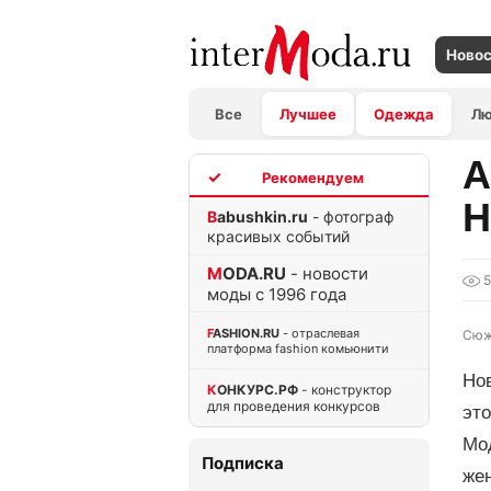
Ново
Все
Лучшее
Одежда
Л
А
TOP
Н
Babushkin.ru
- фотограф
красивых событий
MODA.RU
- новости
5
моды с 1996 года
FASHION.RU
- отраслевая
Сюж
платформа fashion комьюнити
Но
КОНКУРС.РФ
- конструктор
для проведения конкурсов
это
Мо
Подписка
же