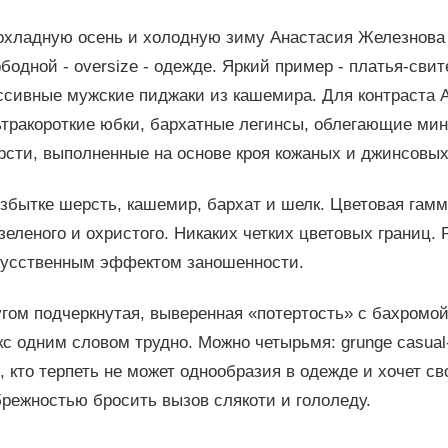
охладную осень и холодную зиму Анастасия Железнова п
бодной - oversize - одежде. Яркий пример - платья-св
ссивные мужские пиджаки из кашемира. Для контраста 
ьтракороткие юбки, бархатные легинсы, облегающие мин
сти, выполненные на основе кроя кожаных и джинсовых к
збытке шерсть, кашемир, бархат и шелк. Цветовая гамма
зеленого и охристого. Никаких четких цветовых границ.
кусственным эффектом заношенности.
гом подчеркнутая, выверенная «потертость» с бахромой
с одним словом трудно. Можно четырьмя: grunge casual-
, кто терпеть не может однообразия в одежде и хочет с
режностью бросить вызов слякоти и гололеду.