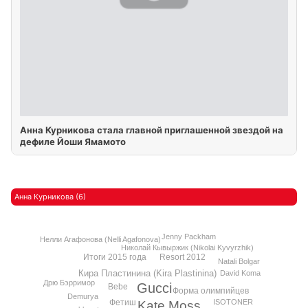
Анна Курникова стала главной приглашенной звездой на
дефиле Йоши Ямамото
Анна Курникова (6)
Jenny Packham
Нелли Агафонова (Nelli Agafonova)
Николай Кывыржик (Nikolai Kyvyrzhik)
Итоги 2015 года
Resort 2012
Natali Bolgar
Кира Пластинина (Kira Plastinina)
David Koma
Дрю Бэрримор
Gucci
Bebe
Форма олимпийцев
Demurya
Фетиш
ISOTONER
Kate Moss