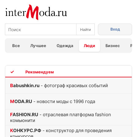
Вход
Все
Лучшее
Одежда
Люди
Бизнес
Ра
TOP
Babushkin.ru
- фотограф красивых событий
MODA.RU
- новости моды с 1996 года
FASHION.RU
- отраслевая платформа fashion
комьюнити
КОНКУРС.РФ
- конструктор для проведения
конкурсов