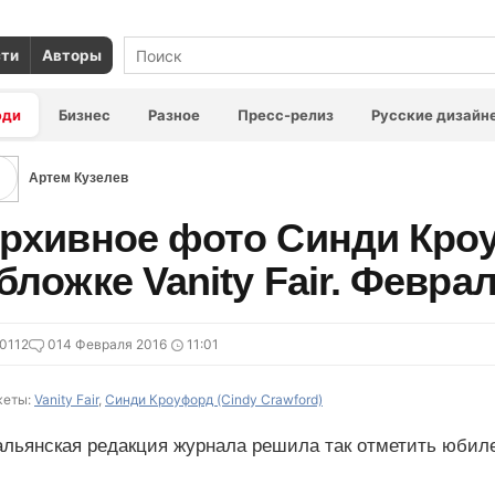
сти
Авторы
юди
Бизнес
Разное
Пресс-релиз
Русские дизайн
Артем Кузелев
рхивное фото Синди Кро
бложке Vanity Fair. Феврал
0112
0
14 Февраля 2016
11:01
еты:
Vanity Fair
,
Синди Кроуфорд (Cindy Crawford)
альянская редакция журнала решила так отметить юбил