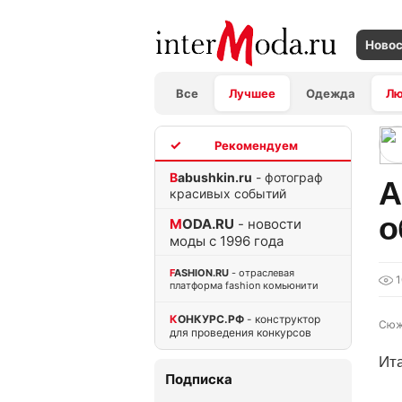
Ново
Все
Лучшее
Одежда
Л
TOP
Babushkin.ru
- фотограф
А
красивых событий
о
MODA.RU
- новости
моды с 1996 года
FASHION.RU
- отраслевая
1
платформа fashion комьюнити
КОНКУРС.РФ
- конструктор
Сюж
для проведения конкурсов
Ит
Подписка