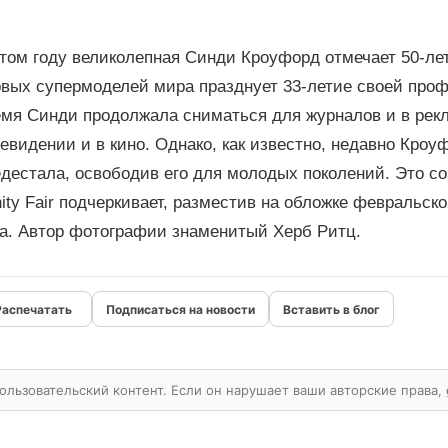
том году великолепная Синди Кроуфорд отмечает 50-лет
рвых супермоделей мира празднует 33-летие своей проф
мя Синди продолжала сниматься для журналов и в рекл
евидении и в кино. Однако, как известно, недавно Кроу
едестала, освободив его для молодых поколений. Это с
ity Fair подчеркивает, разместив на обложке февральск
да. Автор фотографии знаменитый Херб Ритц.
Подписаться на новости
Вставить в блог
ользовательский контент. Если он нарушает ваши авторские права,