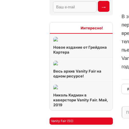
В э
пе
Интересно
вре
тел
Новое издание от Грейдона
пь
Картера
Van
го
Весь архив Vanity Fair на
одном ресурсе!
Николь Кидман в
каверстори Vanity Fair. Май,
2019
П
Vanity Fair (50)