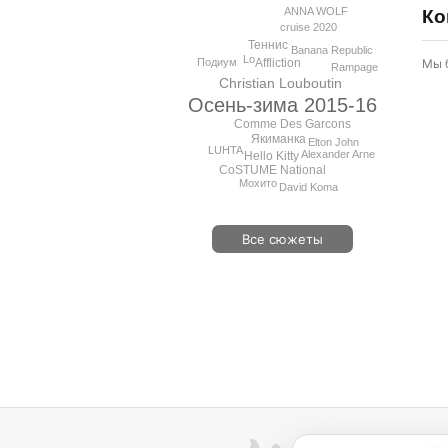
ANNA WOLF
Ко
cruise 2020
Теннис
Banana Republic
Lo
Подиум
Мы 
Affliction
Rampage
Christian Louboutin
Осень-зима 2015-16
Comme Des Garcons
Якиманка
Elton John
LUHTA
Alexander Arne
Hello Kitty
CoSTUME National
Мохито
David Koma
Все сюжеты