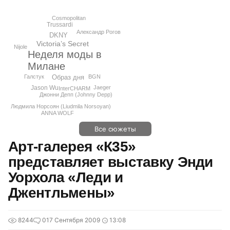
Cosmopolitan
Trussardi
Александр Рогов
DKNY
Victoria’s Secret
Nijole
Неделя моды в
Милане
BGN
Образ дня
Галстук
Jason Wu
Jaeger
InterCHARM
Джонни Депп (Johnny Depp)
Людмила Норсоян (Liudmila Norsoyan)
ANNA WOLF
Все сюжеты
Арт-галерея «К35»
представляет выставку Энди
Уорхола «Леди и
Джентльмены»
8244
0
17 Сентября 2009
13:08