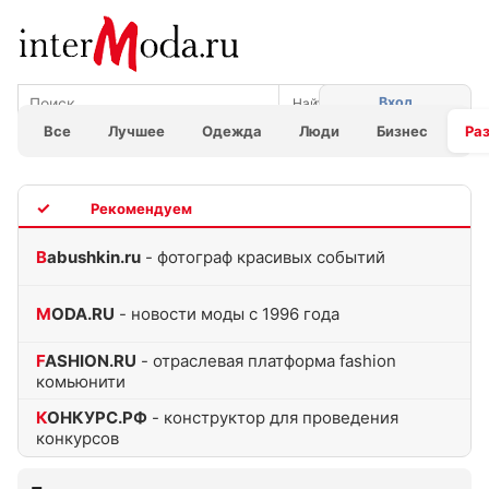
Вход
Все
Лучшее
Одежда
Люди
Бизнес
Ра
TOP
Babushkin.ru
- фотограф красивых событий
MODA.RU
- новости моды с 1996 года
FASHION.RU
- отраслевая платформа fashion
комьюнити
КОНКУРС.РФ
- конструктор для проведения
конкурсов