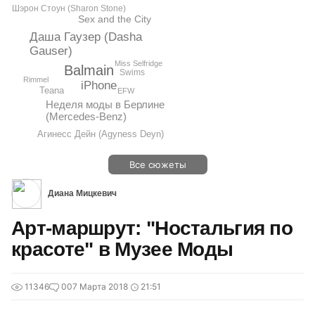
Шэрон Стоун (Sharon Stone)
Sex and the City
Даша Гаузер (Dasha
Gauser)
Miss Selfridge
Balmain
Swims
Rimmel
iPhone
Teana
EFW
Неделя моды в Берлине
(Mercedes-Benz)
Агинесс Дейн (Agyness Deyn)
Все сюжеты
Диана Мицкевич
Арт-маршрут: "Ностальгия по
красоте" в Музее Моды
11346
0
07 Марта 2018
21:51