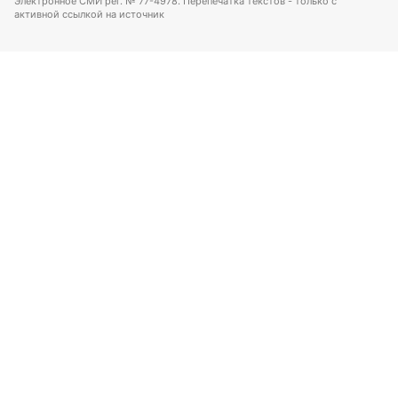
Электронное СМИ рег. № 77-4978. Перепечатка текстов - только с
активной ссылкой на источник