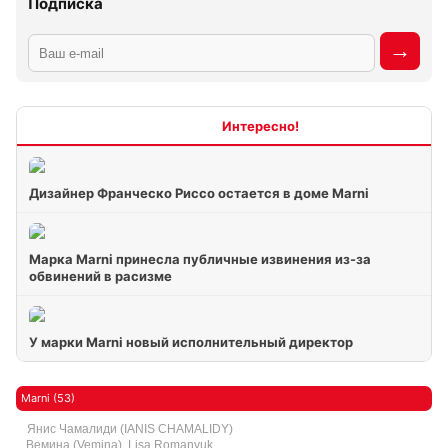
Подписка
Интересно
Дизайнер Франческо Риссо остается в доме Marni
Марка Marni принесла публичные извинения из-за
обвинений в расизме
У марки Marni новый исполнительный директор
Marni (53)
Янис Чамалиди (IANIS CHAMALIDY)
Вемина (Vemina), Lisa Romanyuk