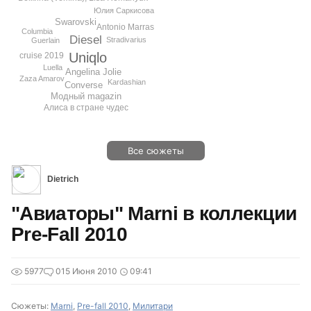
Юлия Саркисова
Swarovski
Antonio Marras
Columbia
Diesel
Stradivarius
Guerlain
Uniqlo
cruise 2019
Luella
Angelina Jolie
Zaza Amarov
Kardashian
Converse
Модный magazin
Алиса в стране чудес
Все сюжеты
Dietrich
"Авиаторы" Marni в коллекции
Pre-Fall 2010
5977
0
15 Июня 2010
09:41
Сюжеты:
Marni
,
Pre-fall 2010
,
Милитари