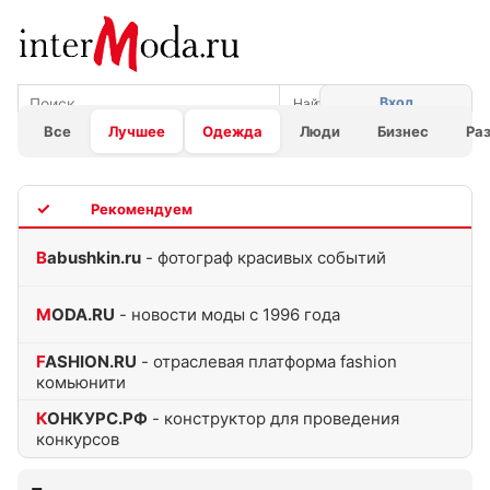
Вход
Все
Лучшее
Одежда
Люди
Бизнес
Ра
TOP
Babushkin.ru
- фотограф красивых событий
MODA.RU
- новости моды с 1996 года
FASHION.RU
- отраслевая платформа fashion
комьюнити
КОНКУРС.РФ
- конструктор для проведения
конкурсов