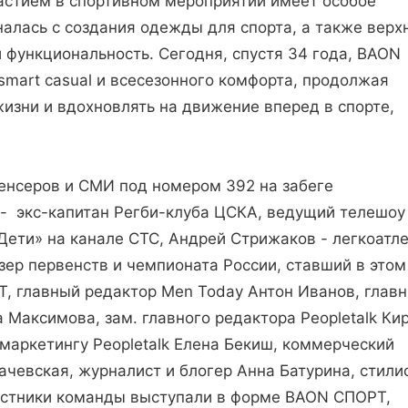
астием в спортивном мероприятии имеет особое
налась с создания одежды для спорта, а также верх
функциональность. Сегодня, спустя 34 года, BAON
smart casual и всесезонного комфорта, продолжая
изни и вдохновлять на движение вперед в спорте,
нсеров и СМИ под номером 392 на забеге
- экс-капитан Регби-клуба ЦСКА, ведущий телешоу
Дети» на канале СТС, Андрей Стрижаков - легкоатле
зер первенств и чемпионата России, ставший в этом
, главный редактор Men Today Антон Иванов, глав
а Максимова, зам. главного редактора Peopletalk Ки
-маркетингу Peopletalk Елена Бекиш, коммерческий
ачевская, журналист и блогер Анна Батурина, стили
частники команды выступали в форме BAON СПОРТ,