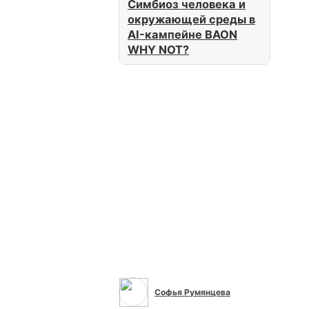
Симбиоз человека и
окружающей среды в
AI-кампейне BAON
WHY NOT?
BAON (37)
Все сюжеты
Софья Румянцева