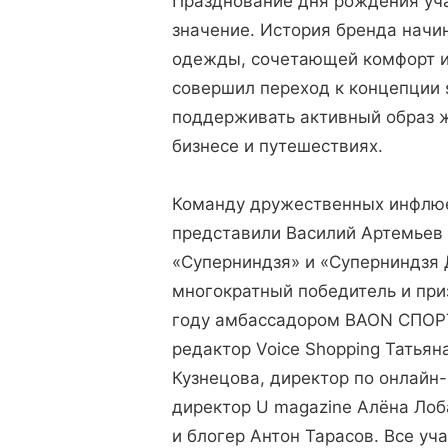
Празднование дня рождения уч
значение. История бренда начи
одежды, сочетающей комфорт и 
совершил переход к концепции 
поддерживать активный образ ж
бизнесе и путешествиях.
Команду дружественных инфлюе
представили Василий Артемьев 
«Суперниндзя» и «Суперниндзя 
многократный победитель и при
году амбассадором BAON СПОРТ
редактор Voice Shopping Татьян
Кузнецова, директор по онлайн
директор U magazine Алёна Лоб
и блогер Антон Тарасов. Все у