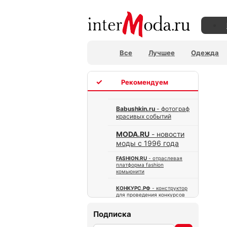
Все
Лучшее
Одежда
TOP
Babushkin.ru
- фотограф
красивых событий
MODA.RU
- новости
моды с 1996 года
FASHION.RU
- отраслевая
платформа fashion
комьюнити
КОНКУРС.РФ
- конструктор
для проведения конкурсов
Подписка