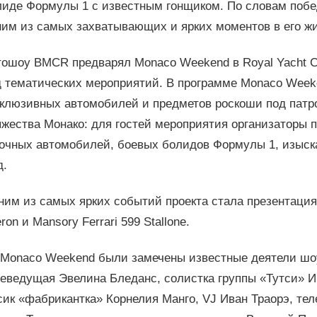
лиде Формулы 1 с известным гонщиком. По словам побе
ним из самых захватывающих и ярких моментов в его жи
ошоу BMCR предварял Monaco Weekend в Royal Yacht Cl
д тематических мероприятий. В программе Monaco Week
склюзивных автомобилей и предметов роскоши под патр
жества Монако: для гостей мероприятия организаторы 
ночных автомобилей, боевых болидов Формулы 1, изыска
д.
ним из самых ярких событий проекта стала презентаци
eron и Mansory Ferrari 599 Stallone.
 Monaco Weekend были замечены известные деятели шоу
леведущая Эвелина Бледанс, солистка группы «Тутси» И
ик «фабрикантка» Корнелия Манго, VJ Иван Траорэ, те