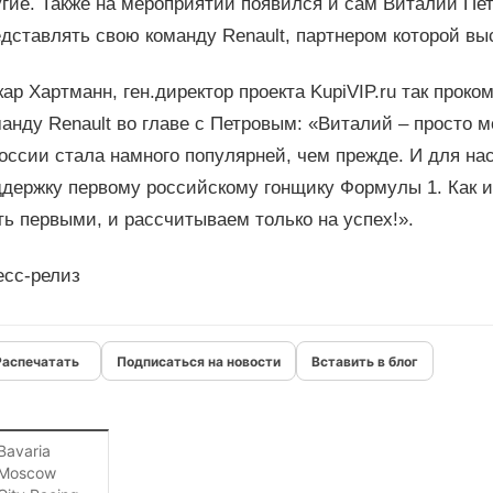
угие. Также на мероприятии появился и сам Виталий Пе
дставлять свою команду Renault, партнером которой выс
ар Хартманн, ген.директор проекта KupiVIP.ru так про
анду Renault во главе с Петровым: «Виталий – просто 
оссии стала намного популярней, чем прежде. И для на
ддержку первому российскому гонщику Формулы 1. Как 
ь первыми, и рассчитываем только на успех!».
есс-релиз
Подписаться на новости
Вставить в блог
Bavaria
Moscow