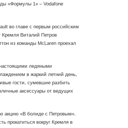
нды «Формулы 1» – Vodafone
ult во главе с первым российским
г Кремля Виталий Петров
ттон из команды McLaren проехал
й настоящими ледяными
лаждением в жаркий летний день,
чивые гости, сумевшие разбить
азличные аксессуары от ведущих
ую акцию «В болиде с Петровым».
ь прокатиться вокруг Кремля в