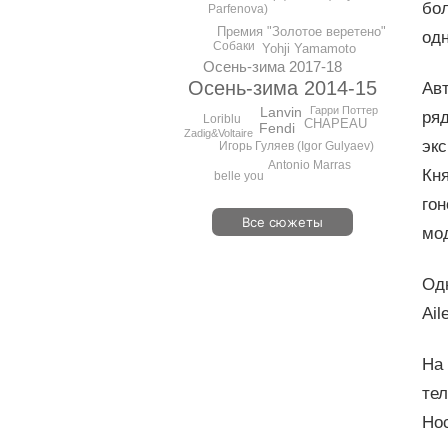
бо
Parfenova)
Премия "Золотое веретено"
од
Собаки
Yohji Yamamoto
Осень-зима 2017-18
Осень-зима 2014-15
Авт
Гарри Поттер
Lanvin
ря
Loriblu
CHAPEAU
Fendi
Zadig&Voltaire
эк
Игорь Гуляев (Igor Gulyaev)
Antonio Marras
Кня
belle you
го
Все сюжеты
мо
Од
Ail
На
те
Нос