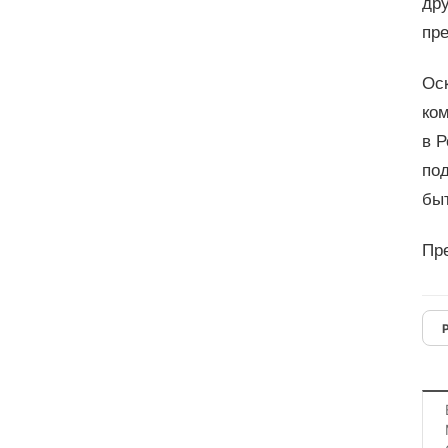
др
пре
Оск
ком
в Р
по
быт
Пр