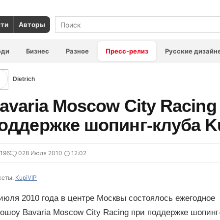
сти
Авторы
юди
Бизнес
Разное
Пресс-релиз
Русские дизайн
Dietrich
avaria Moscow City Racin
оддержке шопинг-клуба Ku
196
0
28 Июля 2010
12:02
еты:
KupiVIP
июля 2010 года в центре Москвы состоялось ежегодное
ошоу Bavaria Moscow City Racing при поддержке шопинг-