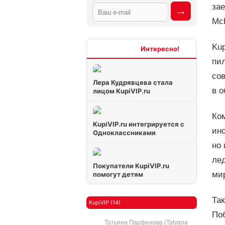
за
McL
Ku
Интересно
пи
со
Лера Кудрявцева стала
в о
лицом KupiVIP.ru
Ко
KupiVIP.ru интегрируется с
ин
Одноклассниками
но 
лед
Покупатели KupiVIP.ru
ми
помогут детям
Та
KupiVIP (14)
По
Татьяна Парфенова (Tatyana