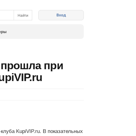
Вход
еры
g прошла при
piVIP.ru
клуба KupiVIP.ru. В показательных