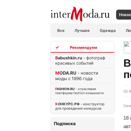
Ново
Все
Лучшее
Одежда
Л
TOP
Babushkin.ru
- фотограф
B
красивых событий
п
MODA.RU
- новости
моды с 1996 года
FASHION.RU
- отраслевая
6
платформа fashion комьюнити
КОНКУРС.РФ
- конструктор
Сюж
для проведения конкурсов
18 
Подписка
авт