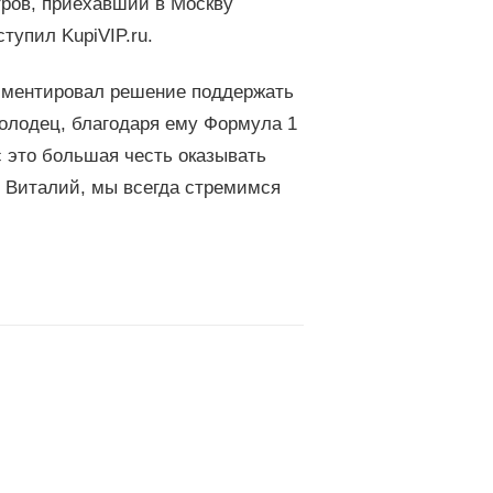
тров, приехавший в Москву
тупил KupiVIP.ru.
комментировал решение поддержать
молодец, благодаря ему Формула 1
с это большая честь оказывать
и Виталий, мы всегда стремимся