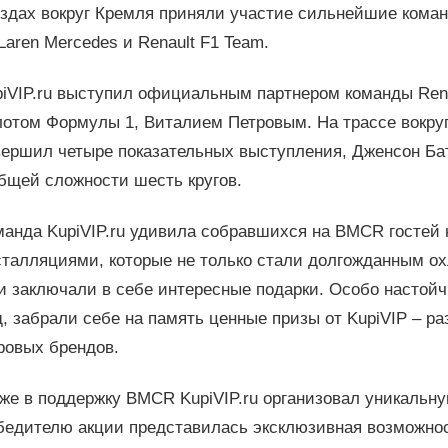
ездах вокруг Кремля приняли участие сильнейшие кома
aren Mercedes и Renault F1 Team.
piVIP.ru выступил официальным партнером команды Rena
лотом Формулы 1, Виталием Петровым. На трассе вокру
вершил четыре показательных выступления, Дженсон Ба
бщей сложности шесть кругов.
манда KupiVIP.ru удивила собравшихся на BMCR госте
сталляциями, которые не только стали долгожданным ох
и заключали в себе интересные подарки. Особо настой
, забрали себе на память ценные призы от KupiVIP – р
ровых брендов.
кже в поддержку BMCR KupiVIP.ru организовал уникальн
бедителю акции представилась эксклюзивная возможност