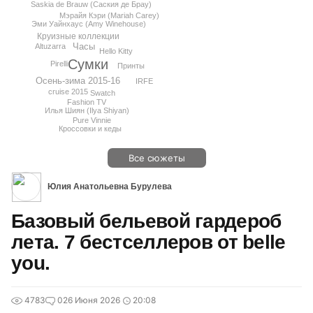
Saskia de Brauw (Саския де Брау)
Мэрайя Кэри (Mariah Carey)
Эми Уайнхаус (Amy Winehouse)
Круизные коллекции
Часы
Altuzarra
Hello Kitty
Сумки
Pirelli
Принты
Осень-зима 2015-16
IRFE
cruise 2015
Swatch
Fashion TV
Илья Шиян (Ilya Shiyan)
Pure Vinnie
Кроссовки и кеды
Все сюжеты
Юлия Анатольевна Бурулева
Базовый бельевой гардероб
лета. 7 бестселлеров от belle
you.
4783
0
26 Июня 2026
20:08