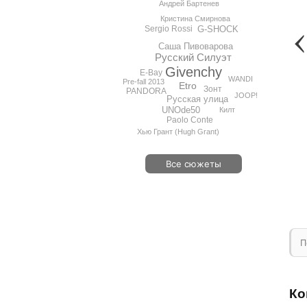
Андрей Бартенев
Кристина Смирнова
Sergio Rossi
G-SHOCK
Саша Пивоварова
Русский Силуэт
Givenchy
E-Bay
WANDI
Pre-fall 2013
Etro
Зонт
PANDORA
JOOP!
Русская улица
UNOde50
Килт
Paolo Conte
Хью Грант (Hugh Grant)
Все сюжеты
П
Ко