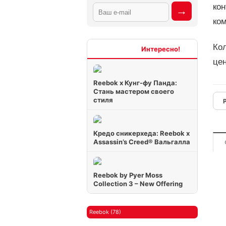
кон
ко
Кол
Интересно
цен
Reebok x Кунг-фу Панда:
Стань мастером своего
стиля
Кредо сникерхеда: Reebok x
Assassin’s Creed® Вальгалла
Reebok by Pyer Moss
Collection 3 – New Offering
Reebok (78)