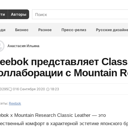
сти
Авторы
юди
Бизнес
Разное
Пресс-релиз
Русские дизайн
Анастасия Ильина
eebok представляет Classi
оллаборации с Mountain R
3295
0
16 Сентября 2020
18:23
еты:
Reebok
bok x Mountain Research Classic Leather — это
ественный комфорт в характерной эстетике японского б