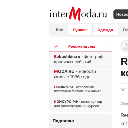
Ново
Все
Лучшее
Одежда
Л
TOP
Babushkin.ru
- фотограф
R
красивых событий
к
MODA.RU
- новости
моды с 1996 года
FASHION.RU
- отраслевая
1
платформа fashion комьюнити
КОНКУРС.РФ
- конструктор
Сюж
для проведения конкурсов
Ree
Подписка
ест