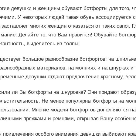
огие девушки и женщины обувают ботфорты для того, ч
ячими. У некоторых людей такая обувь ассоциируется с
 заставляет многих женщин отказаться от таких сапог. 
имание. Делайте то, что Вам нравится! Обувайте ботфо
гантность, выделитесь из толпы!
ществует большое разнообразие ботфортов: на шпильке
разнообразных материалов, на молниях и на шнурках и т
временные девушки отдают предпочтение красному, бело
сили ли Вы ботфорты на шнуровке? Они придают образ
льстительность. Не менее популярны ботфорты на молн
пользовании. Многие модели ботфортов дополняются на
зличными пряжками и ремнями, открывая Вашу особенно
я привлечения особого внимания девушки выбирают кра