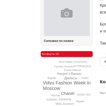
Кр
вс
Бот
и 
Сапожки по ножке
Так
Ботфорты (5)
Лена Карин (Lena Karin)
AFTERSHOCK
Fashion Summit
Emma Watson
Harper's Bazaar
Джинсы
Lindex
Барби
Ко
Volvo Fashion Week in
Moscow
Мы 
Chanel
GORE-TEX
Rochas
Givenchy
SURERO
Bogner
Milla Jovovich