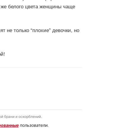
 же белого цвета женщины чаще
т не только “плохие” девочки, но
й!
й брани и оскорблений.
рованные
пользователи.