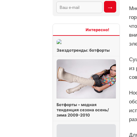
Мн
гор
что
Интересно
вн
эле
Звездотренды: ботфорты
Су
из 
со
Но
обо
Ботфорты – модная
тенденция сезона осень/
ис
зима 2009-2010
ра
Дл