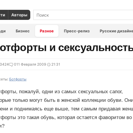
сти
Авторы
юди
Бизнес
Разное
Пресс-релиз
Русские дизайн
отфорты и сексуальност
13424
0
11 Февраля 2009
21:31
еты:
Ботфорты
форты, пожалуй, одни из самых сексуальных сапог,
орые только могут быть в женской коллекции обуви. Они
лени и поднимаясь еще выше, тем самым придавая женщ
форты это такая обувь, которая остается фаворитом во
и?