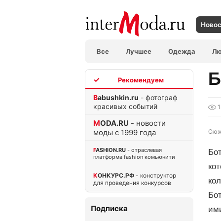
Ново
Все
Лучшее
Одежда
Л
Б
TOP
Babushkin.ru
- фотограф
красивых событий
MODA.RU
- новости
моды с 1999 года
Сюж
FASHION.RU
- отраслевая
Бот
платформа fashion комьюнити
кот
КОНКУРС.РФ
- конструктор
ко
для проведения конкурсов
Бот
Подписка
им