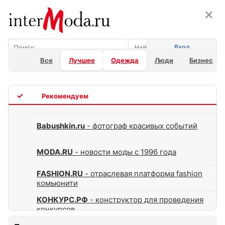
×
×
Вход
Все
Лучшее
Одежда
Люди
Бизнес
TOP
Babushkin.ru
- фотограф красивых событий
MODA.RU
- новости моды с 1996 года
FASHION.RU
- отраслевая платформа fashion
комьюнити
КОНКУРС.РФ
- конструктор для проведения
конкурсов