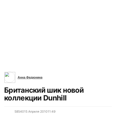
Dunhill (8)
Все сюжеты
Анна Федюнина
Британский шик новой
коллекции Dunhill
5854
0
15 Апреля 2010
11:49