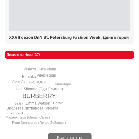
XXVII сезон DnN St. Petersburg Fashion Week. День второй
Дефиле на Неве (37)
Рената Литвинова
Vilebrequin
Bershka
Vis-a-Vis
G-SHOCK
Милитари
Hedi Slimane (Эди Слиман)
BURBERRY
Emma Watson
Centro
Sisley
Виолетта Литвинова (Violetta
Litvinova)
Мэрайя Кэри (Mariah Carey)
Рене Зеллвегер (Renee Zellweger)
Все сюжеты