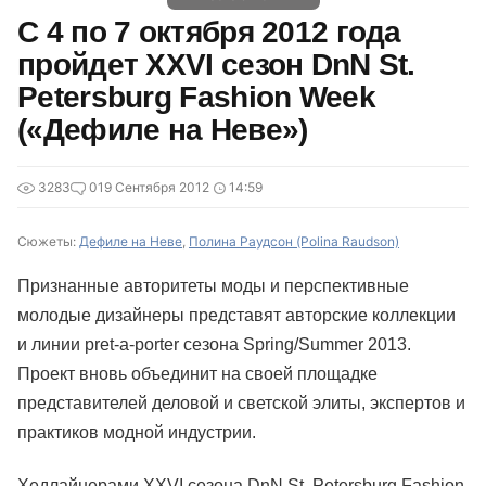
C 4 по 7 октября 2012 года
пройдет XXVI сезон DnN St.
Petersburg Fashion Week
(«Дефиле на Неве»)
3283
0
19 Сентября 2012
14:59
Сюжеты:
Дефиле на Неве
,
Полина Раудсон (Polina Raudson)
Признанные авторитеты моды и перспективные
молодые дизайнеры представят авторские коллекции
и линии pret-a-porter сезона Spring/Summer 2013.
Проект вновь объединит на своей площадке
представителей деловой и светской элиты, экспертов и
практиков модной индустрии.
Хедлайнерами XXVI сезона DnN St. Petersburg Fashion