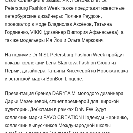
Свои коллекции в рамках XXVI сезона DnN St.
Petersburg Fashion Week также представят известные
петербургские дизайнеры: Полина Раудсон,
провокатор в моде Владислав Аксёнов, Татьяна
Гордиенко, VIKKI (дизайнер Виктория Афанасьева), а
так же модельеры Ия Йоц и Ольга Маркович.
На подиуме DnN St. Petersburg Fashion Week пройдут
показы коллекции Lena Starikova Fashion Group из
Перми, дизайнера Татьяны Киселевой из Новокузнецка
и эстонской марки BonBon Lingerie.
Презентация бренда DARY`A M, молодого дизайнера
Дарьи Мезенцевой, станет премьерой для широкой
аудитории. Дебютами в рамках DnN FW будут
коллекции марки PAVO CREATION Надежды Черненко,
коллекции выпускников Международной школы