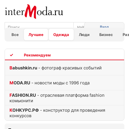
Вход
Все
Лучшее
Одежда
Люди
Бизнес
Ра
TOP
Babushkin.ru
- фотограф красивых событий
MODA.RU
- новости моды с 1996 года
FASHION.RU
- отраслевая платформа fashion
комьюнити
КОНКУРС.РФ
- конструктор для проведения
конкурсов