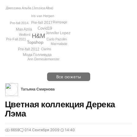
Джессика Альба (Jessica Alba)
Iris van Herpen
Rampage
Pre-fall 2017
Pre-fall 2014
Covid19
Max Azria
Jennifer Lopez
H&M
Wolford
Carlo Pazolini
Pre-Fall 2021
Topshop
Marmalade
Pre-fall 2012
Clarins
Мода Голливуда
Ann Demeulemeester
Все сюжеты
Татьяна Смирнова
Цветная коллекция Дерека
Лэма
6659
0
14 Сентября 2009
14:40