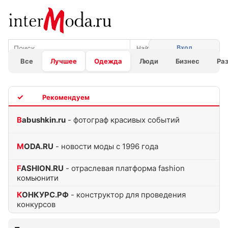
Вход
Все
Лучшее
Одежда
Люди
Бизнес
Ра
TOP
Babushkin.ru
- фотограф красивых событий
MODA.RU
- новости моды с 1996 года
FASHION.RU
- отраслевая платформа fashion
комьюнити
КОНКУРС.РФ
- конструктор для проведения
конкурсов