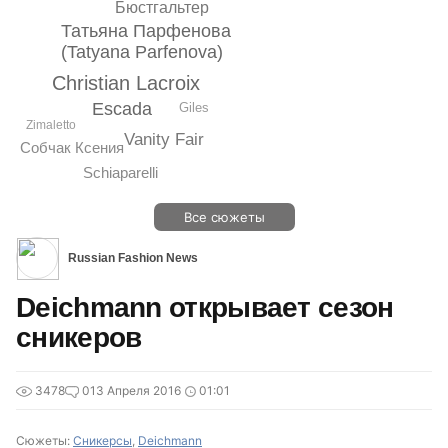
Бюстгальтер
Татьяна Парфенова
(Tatyana Parfenova)
Christian Lacroix
Escada
Giles
Zimaletto
Vanity Fair
Собчак Ксения
Schiaparelli
Все сюжеты
Russian Fashion News
Deichmann открывает сезон
сникеров
3478
0
13 Апреля 2016
01:01
Сюжеты:
Сникерсы
,
Deichmann