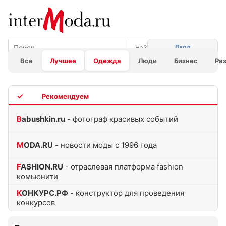
Вход
Все
Лучшее
Одежда
Люди
Бизнес
Ра
TOP
Babushkin.ru
- фотограф красивых событий
MODA.RU
- новости моды с 1996 года
FASHION.RU
- отраслевая платформа fashion
комьюнити
КОНКУРС.РФ
- конструктор для проведения
конкурсов