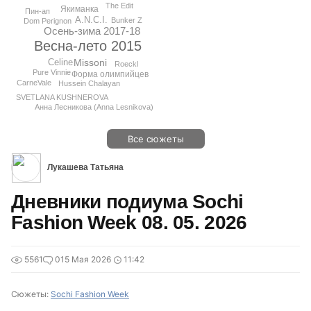
The Edit
Якиманка
Пин-ап
A.N.C.I.
Bunker Z
Dom Perignon
Осень-зима 2017-18
Весна-лето 2015
Missoni
Celine
Roeckl
Pure Vinnie
Форма олимпийцев
CarneVale
Hussein Chalayan
SVETLANA KUSHNEROVA
Анна Лесникова (Anna Lesnikova)
Все сюжеты
Лукашева Татьяна
Дневники подиума Sochi
Fashion Week 08. 05. 2026
5561
0
15 Мая 2026
11:42
Сюжеты:
Sochi Fashion Week