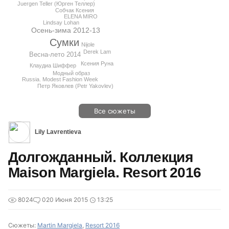
Juergen Teller (Юрген Теллер)
Собчак Ксения
ELENA MIRO
Lindsay Lohan
Осень-зима 2012-13
Сумки
Nijole
Derek Lam
Весна-лето 2014
Ксения Руна
Клаудиа Шиффер
Модный образ
Russia. Modest Fashion Week
Петр Яковлев (Petr Yakovlev)
Все сюжеты
Lily Lavrentieva
Долгожданный. Коллекция
Maison Margiela. Resort 2016
8024
0
20 Июня 2015
13:25
Сюжеты:
Martin Margiela
,
Resort 2016