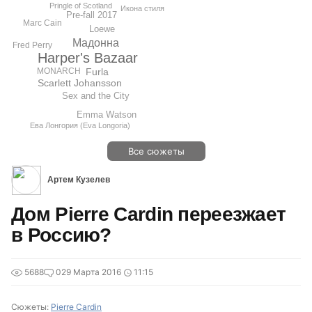
Pringle of Scotland
Икона стиля
Pre-fall 2017
Marc Cain
Loewe
Мадонна
Fred Perry
Harper's Bazaar
Furla
MONARCH
Scarlett Johansson
Sex and the City
Emma Watson
Ева Лонгория (Eva Longoria)
Все сюжеты
Артем Кузелев
Дом Pierre Cardin переезжает
в Россию?
5688
0
29 Марта 2016
11:15
Сюжеты:
Pierre Cardin