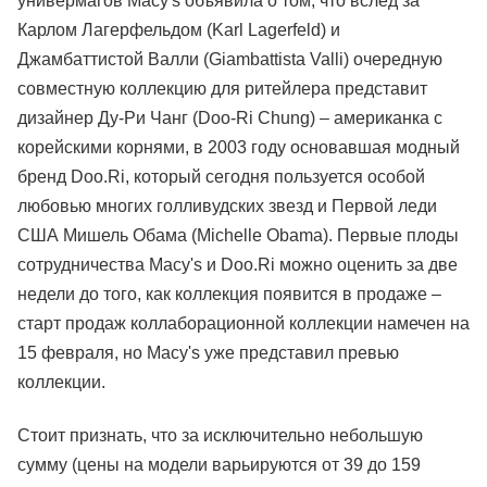
универмагов Macy's объявила о том, что вслед за
Карлом Лагерфельдом (Karl Lagerfeld) и
Джамбаттистой Валли (Giambattista Valli) очередную
совместную коллекцию для ритейлера
представит
дизайнер Ду-Ри Чанг
(Doo-Ri Chung) – американка с
корейскими корнями, в 2003 году основавшая модный
бренд Doo.Ri, который сегодня пользуется особой
любовью многих голливудских звезд и Первой леди
США Мишель Обама (Michelle Obama). Первые плоды
сотрудничества Macy's и Doo.Ri можно оценить за две
недели до того, как коллекция появится в продаже –
старт продаж коллаборационной коллекции намечен на
15 февраля, но Macy's уже представил превью
коллекции.
Стоит признать, что за исключительно небольшую
сумму (цены на модели варьируются от 39 до 159