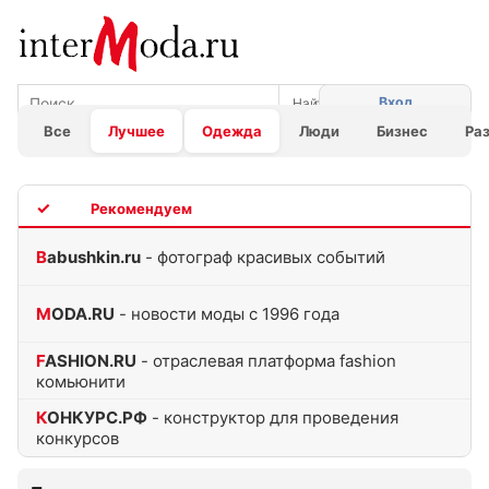
Вход
Все
Лучшее
Одежда
Люди
Бизнес
Ра
TOP
Babushkin.ru
- фотограф красивых событий
MODA.RU
- новости моды с 1996 года
FASHION.RU
- отраслевая платформа fashion
комьюнити
КОНКУРС.РФ
- конструктор для проведения
конкурсов