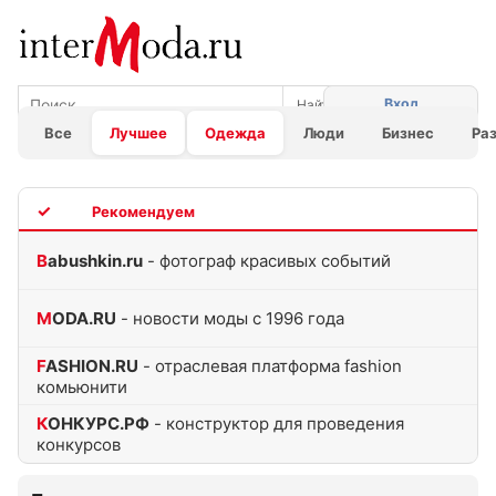
Вход
Все
Лучшее
Одежда
Люди
Бизнес
Ра
TOP
Babushkin.ru
- фотограф красивых событий
MODA.RU
- новости моды с 1996 года
FASHION.RU
- отраслевая платформа fashion
комьюнити
КОНКУРС.РФ
- конструктор для проведения
конкурсов