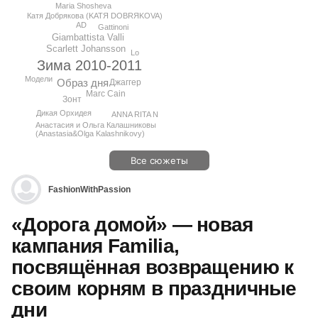
Maria Shosheva
Катя Добрякова (KATЯ DOBRЯKOVA)
AD
Gattinoni
Giambattista Valli
Scarlett Johansson
Lo
Зима 2010-2011
Модели
Образ дня
Джаггер
Marc Cain
Зонт
Дикая Орхидея
ANNA RITA N
Анастасия и Ольга Калашниковы
(Anastasia&Olga Kalashnikovy)
Все сюжеты
FashionWithPassion
«Дорога домой» — новая
кампания Familia,
посвящённая возвращению к
своим корням в праздничные
дни