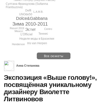
Султана Французова (Sultanna
Frantsuzova)
Deffi
L.A.M.B.
UNOde50
Dolce&Gabbana
Зима 2010-2011
Resort 2019
Эстет
Centro
Meucci
Теннис
L’Officiel
Неделя моды в Бразилии
Iris van Herpen
Henderson
Все сюжеты
Анна Степанова
Экспозиция «Выше голову!»,
посвящённая уникальному
дизайнеру Виолетте
Литвиновов