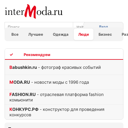
Вход
Все
Лучшее
Одежда
Люди
Бизнес
Ра
TOP
Babushkin.ru
- фотограф красивых событий
MODA.RU
- новости моды с 1996 года
FASHION.RU
- отраслевая платформа fashion
комьюнити
КОНКУРС.РФ
- конструктор для проведения
конкурсов