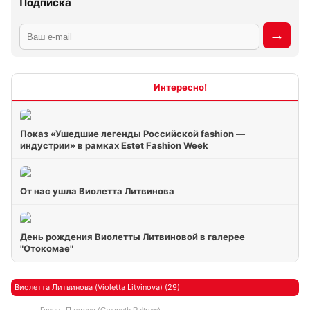
Подписка
Интересно
Показ «Ушедшие легенды Российской fashion —
индустрии» в рамках Estet Fashion Week
От нас ушла Виолетта Литвинова
День рождения Виолетты Литвиновой в галерее
"Отокомае"
Виолетта Литвинова (Violetta Litvinova) (29)
Гвинет Пэлтроу (Gwyneth Paltrow)