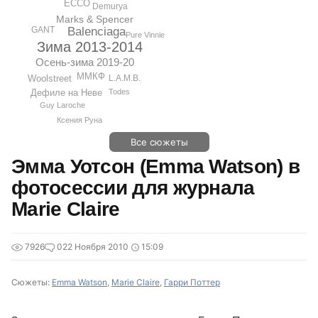
ECCO
Demurya
Marks & Spencer
Balenciaga
GANT
Pure Vinnie
Зима 2013-2014
Осень-зима 2019-20
ММКФ
L.A.M.B.
Woolstreet
Дефиле на Неве
Todes
Guy Laroche
Ксения Руна
Все сюжеты
Эмма Уотсон (Emma Watson) в
фотосессии для журнала
Marie Claire
7926
0
22 Ноября 2010
15:09
Сюжеты:
Emma Watson
,
Marie Claire
,
Гарри Поттер