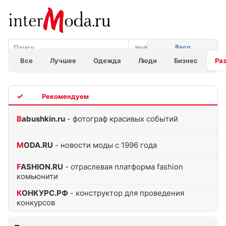
Вход
Все
Лучшее
Одежда
Люди
Бизнес
Ра
TOP
Babushkin.ru
- фотограф красивых событий
MODA.RU
- новости моды с 1996 года
FASHION.RU
- отраслевая платформа fashion
комьюнити
КОНКУРС.РФ
- конструктор для проведения
конкурсов