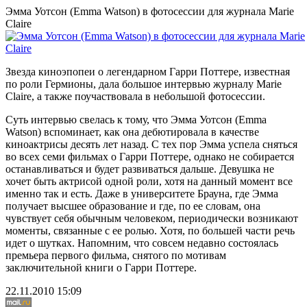
Эмма Уотсон (Emma Watson) в фотосессии для журнала Marie
Claire
Звезда киноэпопеи о легендарном Гарри Поттере, известная
по роли Гермионы, дала большое интервью журналу Marie
Claire, а также поучаствовала в небольшой фотосессии.
Суть интервью свелась к тому, что Эмма Уотсон (Emma
Watson) вспоминает, как она дебютировала в качестве
киноактрисы десять лет назад. С тех пор Эмма успела сняться
во всех семи фильмах о Гарри Поттере, однако не собирается
останавливаться и будет развиваться дальше. Девушка не
хочет быть актрисой одной роли, хотя на данный момент все
именно так и есть. Даже в университете Брауна, где Эмма
получает высшее образование и где, по ее словам, она
чувствует себя обычным человеком, периодически возникают
моменты, связанные с ее ролью. Хотя, по большей части речь
идет о шутках. Напомним, что совсем недавно состоялась
премьера первого фильма, снятого по мотивам
заключительной книги о Гарри Поттере.
22.11.2010 15:09