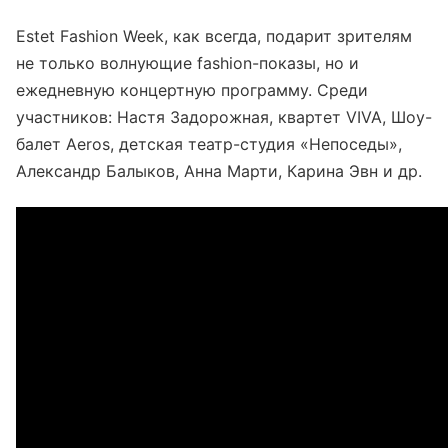
Estet Fashion Week, как всегда, подарит зрителям
не только волнующие fashion-показы, но и
ежедневную концертную программу. Среди
участников: Настя Задорожная, квартет VIVA, Шоу-
балет Aeros, детская театр-студия «Непоседы»,
Александр Балыков, Анна Марти, Карина Эвн и др.