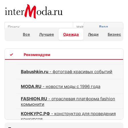
Вход
Все
Лучшее
Одежда
Люди
Бизнес
TOP
Babushkin.ru
- фотограф красивых событий
MODA.RU
- новости моды с 1996 года
FASHION.RU
- отраслевая платформа fashion
комьюнити
КОНКУРС.РФ
- конструктор для проведения
конкурсов