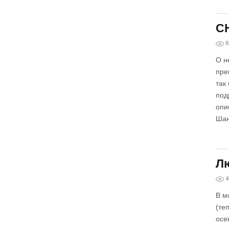
CH
6
О н
пре
так
под
опи
Шан
Лю
4
В м
(те
осе