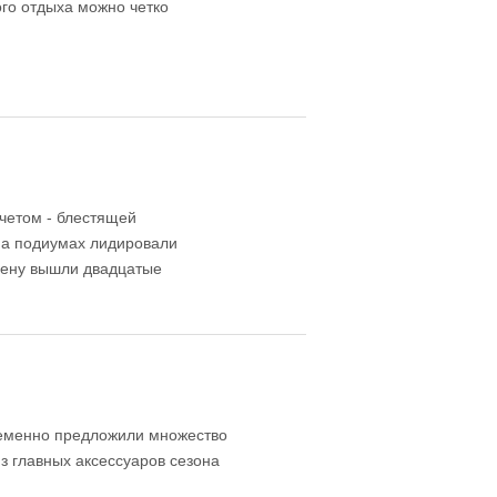
го отдыха можно четко
очетом - блестящей
 на подиумах лидировали
сцену вышли двадцатые
ременно предложили множество
з главных аксессуаров сезона