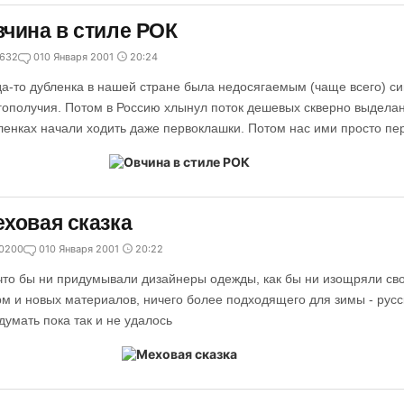
чина в стиле РОК
632
0
10 Января 2001
20:24
да-то дубленка в нашей стране была недосягаемым (чаще всего) 
гополучия. Потом в Россию хлынул поток дешевых скверно выделан
ленках начали ходить даже первоклашки. Потом нас ими просто пе
ховая сказка
0200
0
10 Января 2001
20:22
что бы ни придумывали дизайнеры одежды, как бы ни изощряли св
м и новых материалов, ничего более подходящего для зимы - русск
думать пока так и не удалось