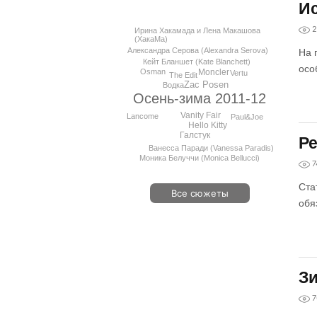
Ис
2
Ирина Хакамада и Лена Макашова
(ХакаМа)
Александра Серова (Alexandra Serova)
На 
Кейт Бланшет (Kate Blanchett)
осо
Osman
Moncler
Vertu
The Edit
Zac Posen
Водка
Осень-зима 2011-12
Vanity Fair
Lancome
Paul&Joe
Hello Kitty
Галстук
Ре
Ванесса Паради (Vanessa Paradis)
Моника Белуччи (Monica Bellucci)
7
Ста
Все сюжеты
обя
З
7