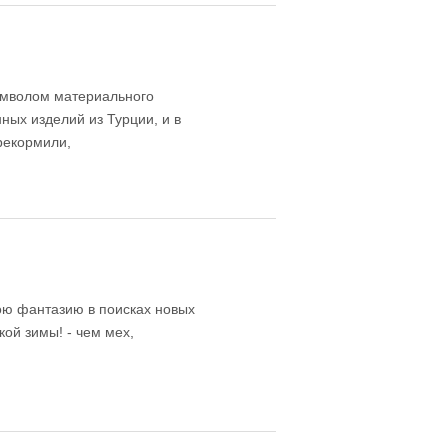
символом материального
ных изделий из Турции, и в
рекормили,
ою фантазию в поисках новых
ой зимы! - чем мех,