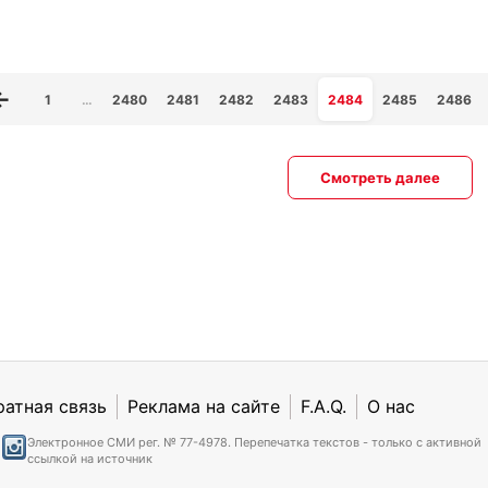
1
…
2480
2481
2482
2483
2484
2485
2486
Смотреть далее
ратная связь
Реклама на сайте
F.A.Q.
О нас
Электронное СМИ рег. № 77-4978. Перепечатка текстов - только с активной
ссылкой на источник