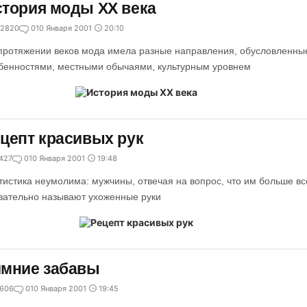
тория моды XX века
2820
0
10 Января 2001
20:10
протяжении веков мода имела разные направления, обусловленн
бенностями, местными обычаями, культурным уровнем
цепт красивых рук
427
0
10 Января 2001
19:48
тистика неумолима: мужчины, отвечая на вопрос, что им больше вс
зательно называют ухоженные руки
имние забавы
606
0
10 Января 2001
19:45