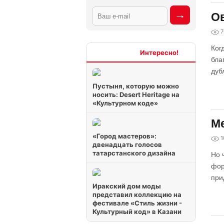
Ов
7
Ког
Интересно
бла
дуб
Пустыня, которую можно
носить: Desert Heritage на
«Культурном коде»
Ме
«Город мастеров»:
1
двенадцать голосов
татарстанского дизайна
Но 
фор
при
Иракский дом моды
представил коллекцию на
фестивале «Стиль жизни -
Культурный код» в Казани