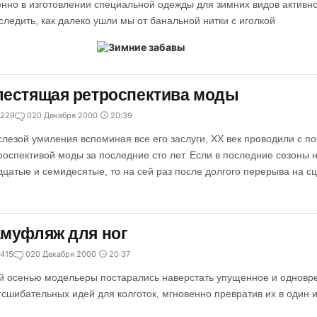
нно в изготовлении специальной одежды для зимних видов активно
следить, как далеко ушли мы от банальной нитки с иголкой
естящая ретроспектива моды
229
0
20 Декабря 2000
20:39
слезой умиления вспоминая все его заслуги, XX век проводили с п
роспективой моды за последние сто лет. Если в последние сезоны
дцатые и семидесятые, то на сей раз после долгого перерыва на 
муфляж для ног
415
0
20 Декабря 2000
20:37
й осенью модельеры постарались наверстать упущенное и однов
гсшибательных идей для колготок, мгновенно превратив их в один и