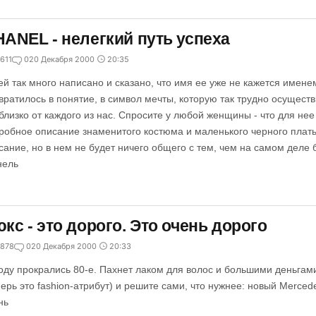
ANEL - нелегкий путь успеха
611
0
20 Декабря 2000
20:35
ей так много написано и сказано, что имя ее уже не кажется имен
вратилось в понятие, в символ мечты, которую так трудно осуществи
 близко от каждого из нас. Спросите у любой женщины - что для нее
робное описание знаменитого костюма и маленького черного плать
сание, но в нем не будет ничего общего с тем, чем на самом деле
ель
кс - это дорого. Это очень дорого
878
0
20 Декабря 2000
20:33
оду прокрались 80-е. Пахнет лаком для волос и большими деньгами
перь это fashion-атрибут) и решите сами, что нужнее: новый Merce
нь