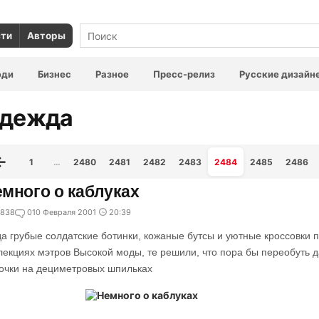
сти
Авторы
юди
Бизнес
Разное
Пресс-релиз
Русские дизайн
дежда
1
…
2480
2481
2482
2483
2484
2485
2486
много о каблуках
838
0
10 Февраля 2001
20:39
да грубые солдатские ботинки, кожаные бутсы и уютные кроссовки 
лекциях мэтров Высокой моды, те решили, что пора бы переобуть 
очки на дециметровых шпильках