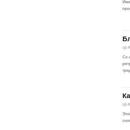
Име
про
Бл
6
Со 
рет
три
Ка
8
Это
сно