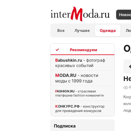
Ново
Все
Лучшее
Одежда
Л
О
TOP
Babushkin.ru
- фотограф
красивых событий
MODA.RU
- новости
Не
моды с 1999 года
6
FASHION.RU
- отраслевая
платформа fashion комьюнити
Ког
кол
КОНКУРС.РФ
- конструктор
лод
для проведения конкурсов
Подписка