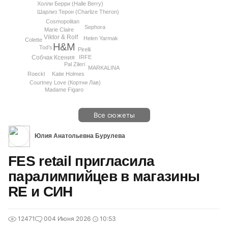
Холли Берри (Halle Berry)
Шарлиз Терон (Charlize Theron)
Cosmopolitan
Sephora
Marie Claire
Viktor & Rolf
Helen Yarmak
Colette
H&M
Tod’s
Pirelli
IRFE
Собчак Ксения
Pal Zileri
MARKALINA
Roeckl
Katie Holmes
Courtney Love (Кортни Лав)
Madame Figaro
Все сюжеты
Юлия Анатольевна Бурулева
FES retail пригласила
паралимпийцев в магазины
RE и СИН
12471
0
04 Июня 2026
10:53