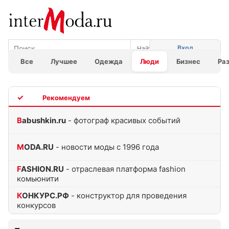
Вход
Все
Лучшее
Одежда
Люди
Бизнес
Ра
TOP
Babushkin.ru
- фотограф красивых событий
MODA.RU
- новости моды с 1996 года
FASHION.RU
- отраслевая платформа fashion
комьюнити
КОНКУРС.РФ
- конструктор для проведения
конкурсов