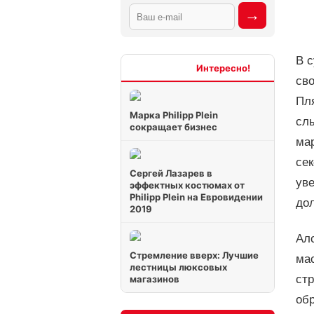
В 
Интересно
сво
Пл
Марка Philipp Plein
слы
сокращает бизнес
мар
сек
Сергей Лазарев в
уве
эффектных костюмах от
Philipp Plein на Евровидении
до
2019
Алс
Стремление вверх: Лучшие
мас
лестницы люксовых
ст
магазинов
обр