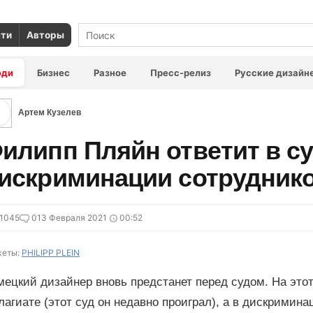
сти
Авторы
юди
Бизнес
Разное
Пресс-релиз
Русские дизайн
Артем Кузелев
илипп Пляйн ответит в су
искриминации сотрудник
1045
0
13 Февраля 2021
00:52
еты:
PHILIPP PLEIN
мецкий дизайнер вновь предстанет перед судом. На это
лагиате (этот суд он недавно проиграл), а в дискримин