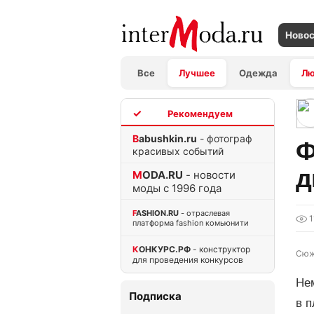
Ново
Все
Лучшее
Одежда
Л
TOP
Babushkin.ru
- фотограф
Ф
красивых событий
д
MODA.RU
- новости
моды с 1996 года
FASHION.RU
- отраслевая
1
платформа fashion комьюнити
КОНКУРС.РФ
- конструктор
Сюж
для проведения конкурсов
Не
Подписка
в п