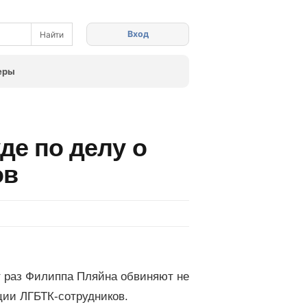
Вход
еры
де по делу о
ов
т раз Филиппа Пляйна обвиняют не
ации ЛГБТК-сотрудников.