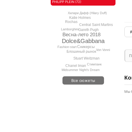
PHILIPP PLEIN (72)
Хилари Дафф (Hilary Duff)
Katie Holmes
Rochas
Central Saint Martins
Lamborghini
Gareth Pugh
Весна-лето 2018
Dolce&Gabbana
Сникерсы
Fashion-start
Von Vonni
Блошиный рынок
П
Stuart Weitzman
Стимпанк
Chanel Iman
Midsummer Night’s Dream
Ко
Все сюжеты
Мы 