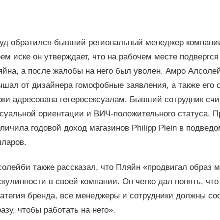
суд обратился бывший региональный менеджер компании 
ем иске он утверждает, что на рабочем месте подвергс
яйна, а после жалобы на него был уволен. Амро Алсоле
шал от дизайнера гомофобные заявления, а также его с
ки адресована гетеросексуалам. Бывший сотрудник счит
суальной ориентации и ВИЧ-положительного статуса. П
личила годовой доход магазинов Philipp Plein в подвед
лларов.
олейби также рассказал, что Пляйн «продвигал образ 
кулинности в своей компании. Он четко дал понять, что
ратегия бренда, все менеджеры и сотрудники должны со
азу, чтобы работать на него».