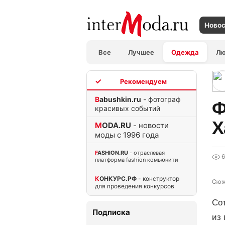
Ново
Все
Лучшее
Одежда
Л
TOP
Babushkin.ru
- фотограф
Ф
красивых событий
Х
MODA.RU
- новости
моды с 1996 года
FASHION.RU
- отраслевая
6
платформа fashion комьюнити
КОНКУРС.РФ
- конструктор
Сюж
для проведения конкурсов
Сот
Подписка
из 