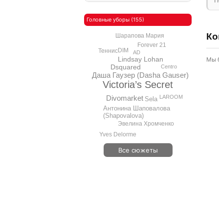
П
Головные уборы (155)
Ко
Шарапова Мария
Forever 21
DIM
Теннис
AD
Lindsay Lohan
Мы 
Dsquared
Centro
Даша Гаузер (Dasha Gauser)
Victoria’s Secret
Divomarket
LAROOM
Sela
Антонина Шаповалова
(Shapovalova)
Эвелина Хромченко
Yves Delorme
Все сюжеты