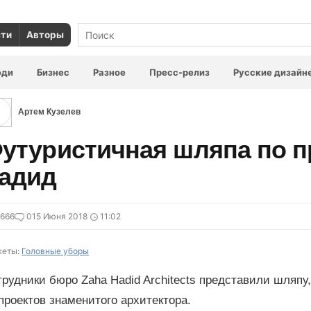
сти
Авторы
юди
Бизнес
Разное
Пресс-релиз
Русские дизайн
Артем Кузелев
утуристичная шляпа по п
адид
666
0
15 Июня 2018
11:02
еты:
Головные уборы
рудники бюро Zaha Нadid Architects представили шляпу
проектов знаменитого архитектора.