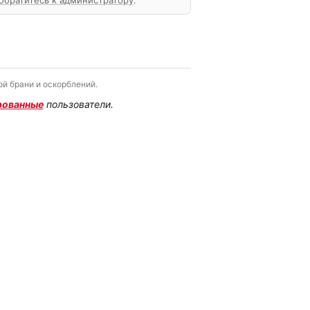
обратитесь к администратору
.
й брани и оскорблений.
рованные
пользователи.