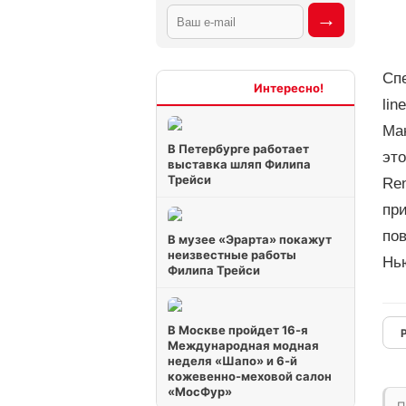
Сп
Интересно
lin
Ман
В Петербурге работает
это
выставка шляп Филипа
Трейси
Re
при
пов
В музее «Эрарта» покажут
неизвестные работы
Нь
Филипа Трейси
В Москве пройдет 16-я
Международная модная
неделя «Шапо» и 6-й
кожевенно-меховой салон
«МосФур»