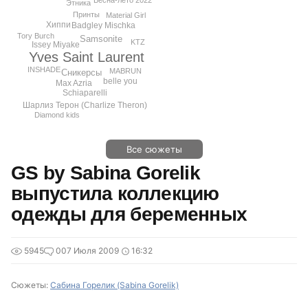
Весна-лето 2022
Этника
Принты
Material Girl
Хиппи
Badgley Mischka
Tory Burch
Samsonite
KTZ
Issey Miyake
Yves Saint Laurent
INSHADE
MABRUN
Сникерсы
belle you
Max Azria
Schiaparelli
Шарлиз Терон (Charlize Theron)
Diamond kids
Все сюжеты
GS by Sabina Gorelik
выпустила коллекцию
одежды для беременных
5945
0
07 Июля 2009
16:32
Сюжеты:
Сабина Горелик (Sabina Gorelik)