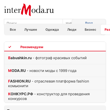
Вход
Все
Лучшее
Одежда
Люди
Бизнес
Ра
TOP
Babushkin.ru
- фотограф красивых событий
MODA.RU
- новости моды с 1999 года
FASHION.RU
- отраслевая платформа fashion
комьюнити
КОНКУРС.РФ
- конструктор для проведения
конкурсов