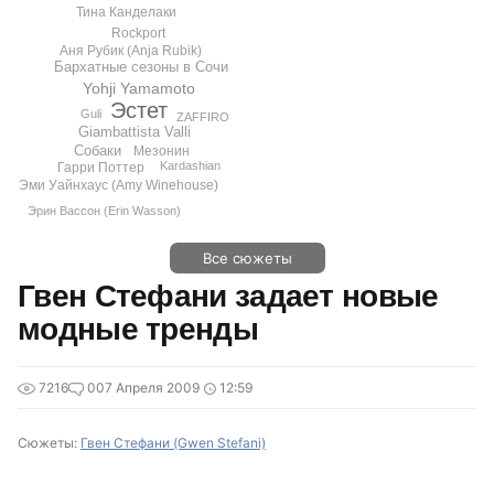
Тина Канделаки
Rockport
Аня Рубик (Anja Rubik)
Бархатные сезоны в Сочи
Yohji Yamamoto
Эстет
Guli
ZAFFIRO
Giambattista Valli
Собаки
Мезонин
Kardashian
Гарри Поттер
Эми Уайнхаус (Amy Winehouse)
Эрин Вассон (Erin Wasson)
Все сюжеты
Гвен Стефани задает новые
модные тренды
7216
0
07 Апреля 2009
12:59
Сюжеты:
Гвен Стефани (Gwen Stefani)