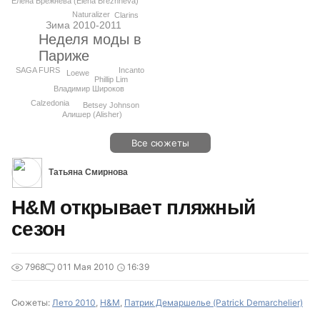
Елена Брежнева (Elena Brezhneva)
Naturalizer
Clarins
Зима 2010-2011
Неделя моды в
Париже
SAGA FURS
Incanto
Loewe
Phillip Lim
Владимир Широков
Calzedonia
Betsey Johnson
Алишер (Alisher)
Все сюжеты
Татьяна Смирнова
H&M открывает пляжный
сезон
7968
0
11 Мая 2010
16:39
Сюжеты:
Лето 2010
,
H&M
,
Патрик Демаршелье (Patrick Demarchelier)