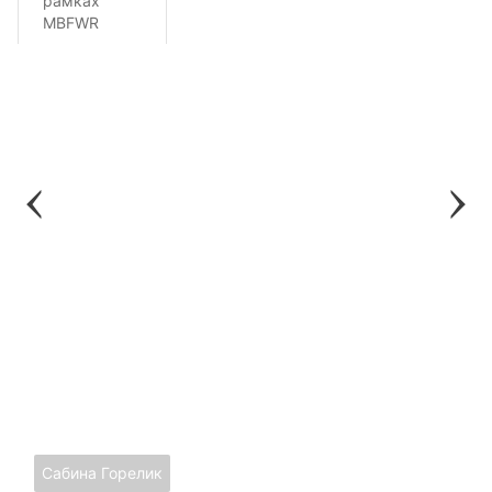
рамках
MBFWR
Сабина Горелик