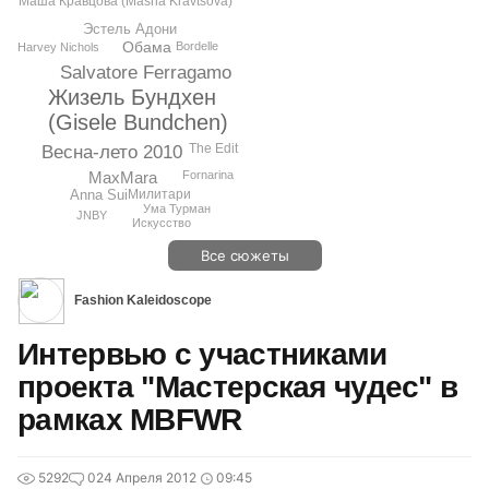
Маша Кравцова (Masha Kravtsova)
Эстель Адони
Обама
Bordelle
Harvey Nichols
Salvatore Ferragamo
Жизель Бундхен
(Gisele Bundchen)
The Edit
Весна-лето 2010
MaxMara
Fornarina
Милитари
Anna Sui
Ума Турман
JNBY
Искусство
Все сюжеты
Fashion Kaleidoscope
Интервью с участниками
проекта "Мастерская чудес" в
рамках MBFWR
5292
0
24 Апреля 2012
09:45