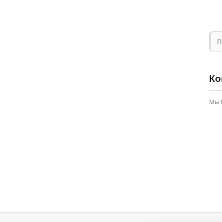
П
Ко
Мы 