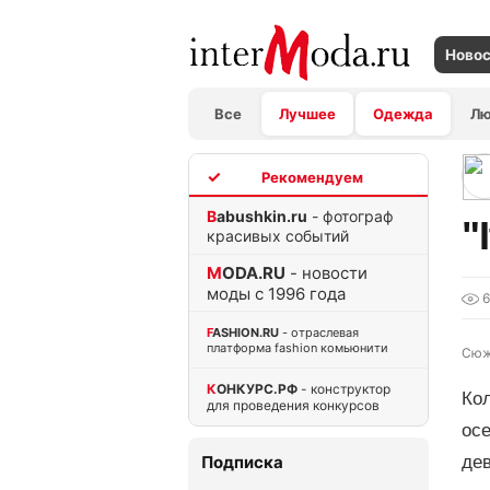
Ново
Все
Лучшее
Одежда
Л
TOP
Babushkin.ru
- фотограф
"
красивых событий
MODA.RU
- новости
моды с 1996 года
6
FASHION.RU
- отраслевая
платформа fashion комьюнити
Сюж
КОНКУРС.РФ
- конструктор
Кол
для проведения конкурсов
осе
Подписка
дев