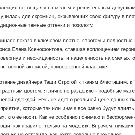
ллекция посвящалась смелым и решительным девушкам, 
лучилась для скромниц, скрывающих свою фигуру в пл
диционные темные оттенки и позолоту.
финале показа в ключевом платье, строгом и полностью
триса Елена Ксенофонтова, ставшая воплощением герои
овергнув и неожиданность, и нацеленность на смелых 
нственной актрисой, приверженной классике.
отение дизайнера Таши Строгой к тканям блестящим, к "
нтрастным цветом, я лично не разделяю - подобные мат
евой одеждой. Речь не идет о реальной цене данных тк
приятия, которые так или иначе все равно будут влият
ех, кто ее носит. Как не особенно понимаю и бесформе
оши, как правило, только на моделях. Впрочем, никаки
лекция не оставила, как нечто довольно проходное.