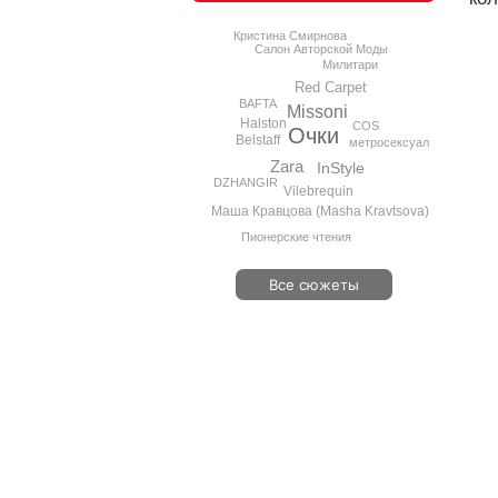
Кристина Смирнова
Салон Авторской Моды
Милитари
Red Carpet
BAFTA
Missoni
Halston
COS
Очки
Belstaff
метросексуал
Zara
InStyle
DZHANGIR
Vilebrequin
Маша Кравцова (Masha Kravtsova)
Пионерские чтения
Все сюжеты