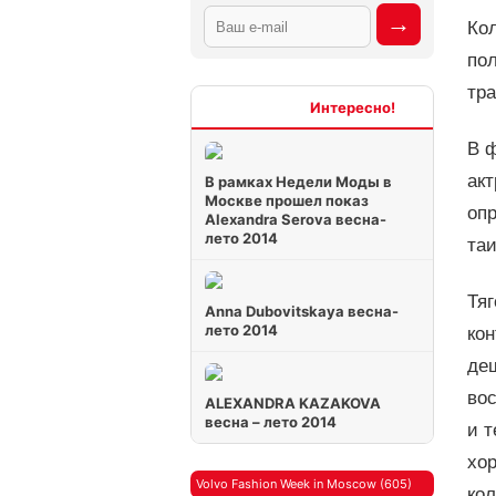
Ко
по
тра
Интересно
В 
ак
В рамках Недели Моды в
Москве прошел показ
опр
Alexandra Serova весна-
лето 2014
таи
Тяг
Anna Dubovitskaya весна-
лето 2014
ко
деш
вос
ALEXANDRA KAZAKOVA
весна – лето 2014
и т
хор
Volvo Fashion Week in Moscow (605)
кол