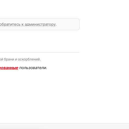
обратитесь к администратору
.
й брани и оскорблений.
рованные
пользователи.