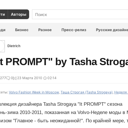
сти
Авторы
юди
Бизнес
Разное
Пресс-релиз
Русские дизайн
Dietrich
It PROMPT" by Tasha Stro
277
0
23 Марта 2010
02:14
еты:
Volvo Fashion Week in Moscow
,
Таша Строгая (Tasha Strogaya)
,
Неделя 
лекция дизайнера Tasha Strogaya "It PROMPT" сезона
нь-зима 2010-2011, показанная на Volvo-Неделе моды в
изом "Главное - быть неожиданной!". По крайней мере, 