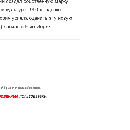
зин создал собственную марку
й культуре 1990-х, однако
ория успела оценить эту новую
 флагман в Нью-Йорке.
й брани и оскорблений.
рованные
пользователи.