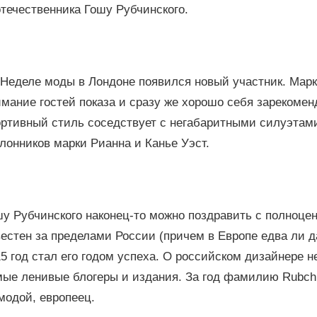
течественника Гошу Рубчинского.
 Неделе моды в Лондоне появился новый участник. Марк
мание гостей показа и сразу же хорошо себя зарекомен
ортивный стиль соседствует с негабаритными силуэтами
лонников марки Рианна и Канье Уэст.
шу Рубчинского наконец-то можно поздравить с полноце
естен за пределами России (причем в Европе едва ли д
5 год стал его годом успеха. О российском дизайнере н
мые ленивые блогеры и издания. За год фамилию Rubch
модой, европеец.