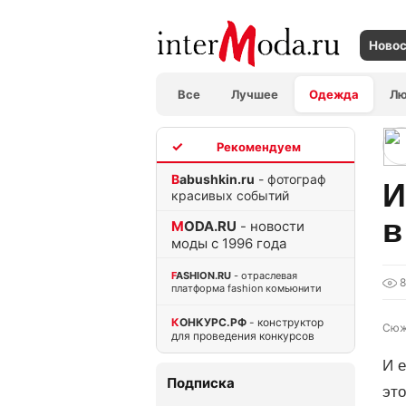
Ново
Все
Лучшее
Одежда
Л
TOP
Babushkin.ru
- фотограф
И
красивых событий
в
MODA.RU
- новости
моды с 1996 года
FASHION.RU
- отраслевая
платформа fashion комьюнити
КОНКУРС.РФ
- конструктор
Сюж
для проведения конкурсов
И е
Подписка
это