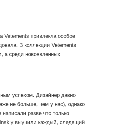
а Vetements привлекла особое
довала. В коллекции Vetements
, а среди новоявленных
нным успехом. Дизайнер давно
аже не больше, чем у нас), однако
е написали разве что только
inskiy выучили каждый, следящий