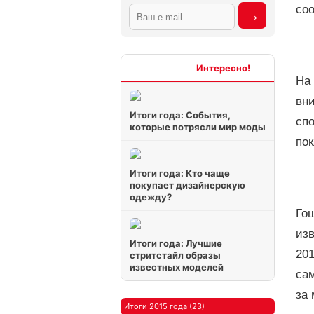
соо
Интересно
На
вни
Итоги года: События,
сп
которые потрясли мир моды
пок
Итоги года: Кто чаще
покупает дизайнерскую
одежду?
Го
изв
Итоги года: Лучшие
201
стритстайл образы
известных моделей
са
за 
Итоги 2015 года (23)