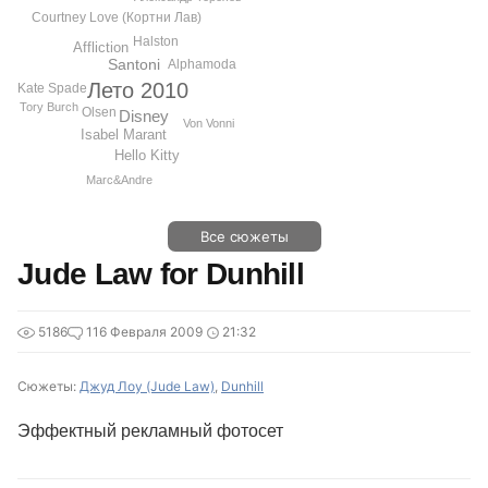
Courtney Love (Кортни Лав)
Halston
Affliction
Santoni
Alphamoda
Лето 2010
Kate Spade
Tory Burch
Olsen
Disney
Von Vonni
Isabel Marant
Hello Kitty
Marc&Andre
Все сюжеты
Jude Law for Dunhill
5186
1
16 Февраля 2009
21:32
Сюжеты:
Джуд Лоу (Jude Law)
,
Dunhill
Эффектный рекламный фотосет