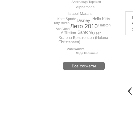
Александр Терехов
Alphamoda
Isabel Marant
Hello Kitty
Kate Spade
Disney
Tory Burch
Лето 2010
Halston
Von Vonni
Santoni
Affliction
Olsen
Хелена Кристенсен (Helena
Christensen)
Marc&Andre
Лада Калинина
Все сюжеты