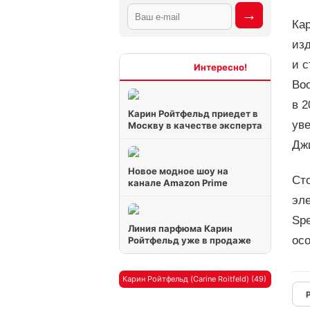
Ка
изд
и с
Интересно
Bo
в 2
Карин Ройтфельд приедет в
ув
Москву в качестве эксперта
Дж
Новое модное шоу на
Сто
канале Amazon Prime
эле
Spe
Линия парфюма Карин
ос
Ройтфельд уже в продаже
Карин Ройтфельд (Carine Roitfeld) (49)