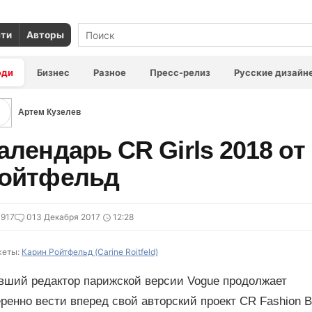
сти
Авторы
юди
Бизнес
Разное
Пресс-релиз
Русские дизайн
Артем Кузелев
алендарь СR Girls 2018 от
ойтфельд
917
0
13 Декабря 2017
12:28
еты:
Карин Ройтфельд (Carine Roitfeld)
вший редактор парижской версии Vogue продолжает
ренно вести вперед свой авторский проект СR Fashion B