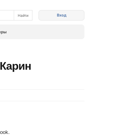
Вход
еры
 Карин
ook.