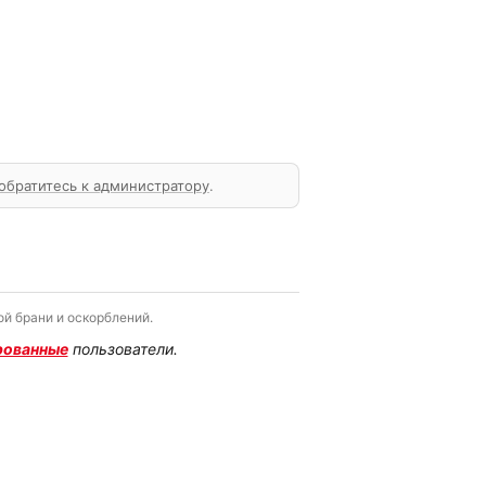
обратитесь к администратору
.
й брани и оскорблений.
рованные
пользователи.