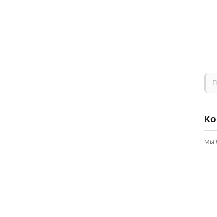
П
Ко
Мы 