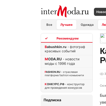
Ново
Все
Лучшее
Одежда
Л
TOP
Babushkin.ru
- фотограф
К
красивых событий
Р
MODA.RU
- новости
моды с 1996 года
FASHION.RU
- отраслевая
3
платформа fashion комьюнити
КОНКУРС.РФ
- конструктор
Сюж
для проведения конкурсов
Бы
Подписка
уве