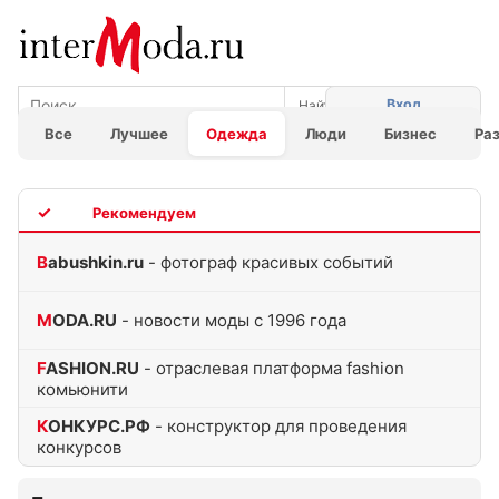
Вход
Все
Лучшее
Одежда
Люди
Бизнес
Ра
TOP
Babushkin.ru
- фотограф красивых событий
MODA.RU
- новости моды с 1996 года
FASHION.RU
- отраслевая платформа fashion
комьюнити
КОНКУРС.РФ
- конструктор для проведения
конкурсов