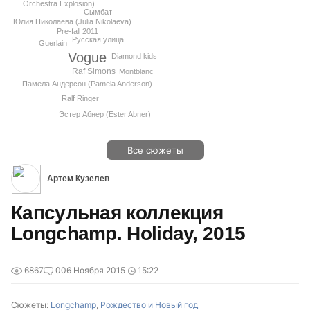
Orchestra.Explosion)
Сымбат
Юлия Николаева (Julia Nikolaeva)
Pre-fall 2011
Русская улица
Guerlain
Vogue
Diamond kids
Raf Simons
Montblanc
Памела Андерсон (Pamela Anderson)
Ralf Ringer
Эстер Абнер (Ester Abner)
Все сюжеты
Артем Кузелев
Капсульная коллекция
Longchamp. Holiday, 2015
6867
0
06 Ноября 2015
15:22
Сюжеты:
Longchamp
,
Рождество и Новый год