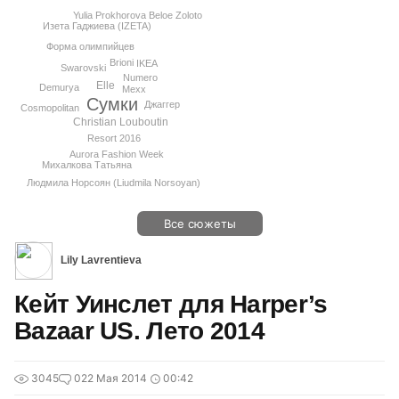
Yulia Prokhorova Beloe Zoloto
Изета Гаджиева (IZETA)
Форма олимпийцев
Brioni
IKEA
Swarovski
Numero
Elle
Demurya
Mexx
Сумки
Джаггер
Cosmopolitan
Christian Louboutin
Resort 2016
Aurora Fashion Week
Михалкова Татьяна
Людмила Норсоян (Liudmila Norsoyan)
Все сюжеты
Lily Lavrentieva
Кейт Уинслет для Harper’s
Bazaar US. Лето 2014
3045
0
22 Мая 2014
00:42