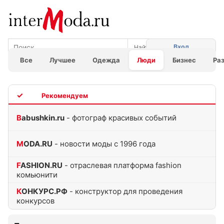
Вход
Все
Лучшее
Одежда
Люди
Бизнес
Ра
TOP
Babushkin.ru
- фотограф красивых событий
MODA.RU
- новости моды с 1996 года
FASHION.RU
- отраслевая платформа fashion
комьюнити
КОНКУРС.РФ
- конструктор для проведения
конкурсов