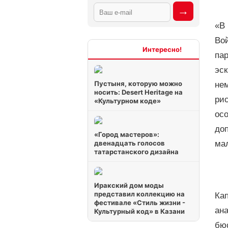
«В
Вой
Интересно
пар
эск
Пустыня, которую можно
нем
носить: Desert Heritage на
ри
«Культурном коде»
осо
доп
«Город мастеров»:
двенадцать голосов
ма
татарстанского дизайна
Иракский дом моды
представил коллекцию на
Кап
фестивале «Стиль жизни -
ана
Культурный код» в Казани
бю