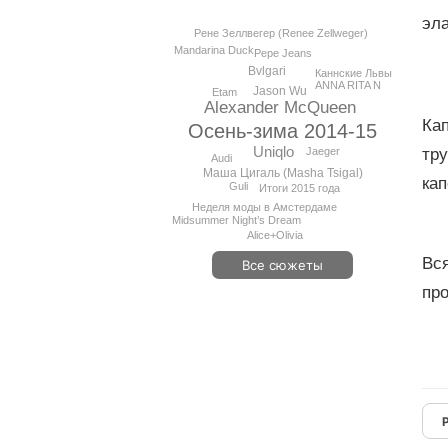
эла
Рене Зеллвегер (Renee Zellweger)
Mandarina Duck
Pepe Jeans
Bvlgari
Каннские Львы
ANNA RITA N
Jason Wu
Etam
Alexander McQueen
Кап
Осень-зима 2014-15
Uniqlo
тр
Jaeger
Audi
Маша Цигаль (Masha Tsigal)
кап
Guli
Итоги 2015 года
Неделя моды в Амстердаме
Midsummer Night’s Dream
Alice+Olivia
Вся
Все сюжеты
пр