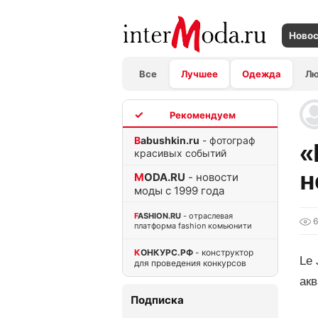
Ново
Все
Лучшее
Одежда
Л
TOP
Babushkin.ru
- фотограф
«
красивых событий
н
MODA.RU
- новости
моды с 1999 года
FASHION.RU
- отраслевая
6
платформа fashion комьюнити
КОНКУРС.РФ
- конструктор
Le 
для проведения конкурсов
ак
Подписка