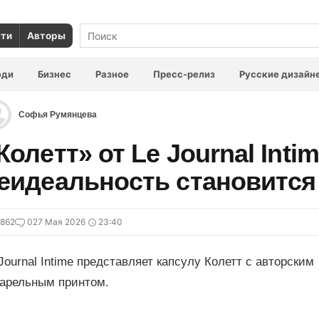
сти
Авторы
юди
Бизнес
Разное
Пресс-релиз
Русские дизайн
Софья Румянцева
Колетт» от Le Journal Intim
еидеальность становится
862
0
27 Мая 2026
23:40
Journal Intime представляет капсулу Колетт с авторским
варельным принтом.