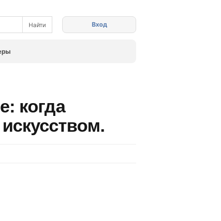
Вход
еры
e: когда
 искусством.