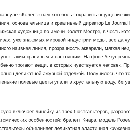
 капсуле «Колетт» нам хотелось сохранить ощущение жи
нич, основательница и креативный директор Le Journal 
ижская художница по имени Колетт Местре, в честь кото
изах, уже знакомых мировой индустрии моды, всегда чув
ного наивная линия, прозрачность акварели, мягкая не
сунок таким красивым и настоящим. На фоне безупречн
бенно трогают вещи, в которых чувствуется человек. Пр
олнен деликатной ажурной отделкой. Получилось что-т
ленькие полевые цветы упали в хрустальную воду, бегу
сула включает линейку из трех бюстгальтеров, разрабо
томических особенностей: бралетт Киара, модель Розем
стгальтеры объединяет деликатная эластичная кружевн