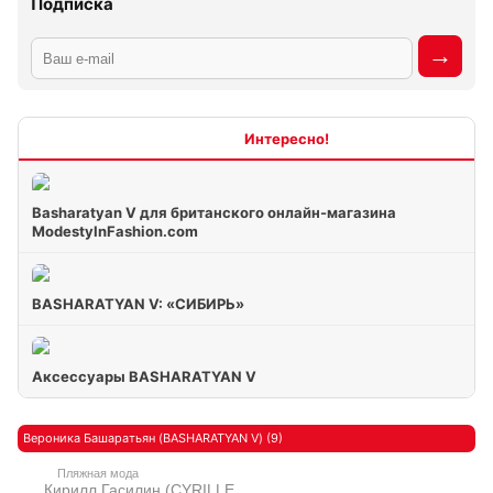
Подписка
Интересно
Basharatyan V для британского онлайн-магазина
ModestyInFashion.com
BASHARATYAN V: «СИБИРЬ»
Аксессуары BASHARATYAN V
Вероника Башаратьян (BASHARATYAN V) (9)
Пляжная мода
Кирилл Гасилин (CYRILLE