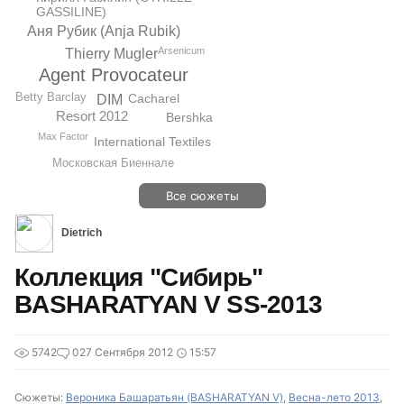
GASSILINE)
Аня Рубик (Anja Rubik)
Arsenicum
Thierry Mugler
Agent Provocateur
Betty Barclay
Cacharel
DIM
Resort 2012
Bershka
Max Factor
International Textiles
Московская Биеннале
Все сюжеты
Dietrich
Коллекция "Сибирь"
BASHARATYAN V SS-2013
5742
0
27 Сентября 2012
15:57
Сюжеты:
Вероника Башаратьян (BASHARATYAN V)
,
Весна-лето 2013
,