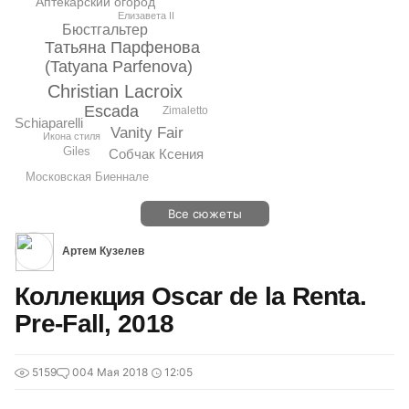
Аптекарский огород
Елизавета II
Бюстгальтер
Татьяна Парфенова
(Tatyana Parfenova)
Christian Lacroix
Escada
Zimaletto
Schiaparelli
Vanity Fair
Икона стиля
Giles
Собчак Ксения
Московская Биеннале
Все сюжеты
Артем Кузелев
Коллекция Oscar de la Renta.
Pre-Fall, 2018
5159
0
04 Мая 2018
12:05