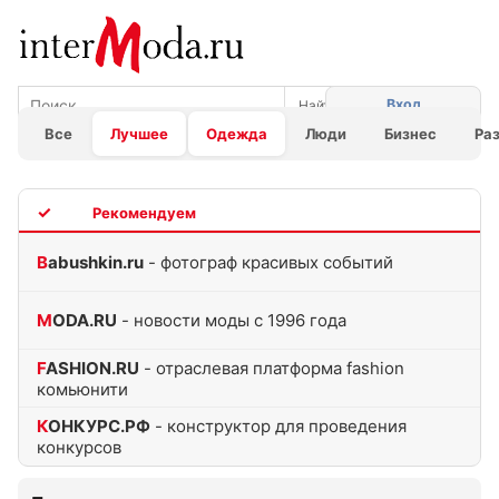
Вход
Все
Лучшее
Одежда
Люди
Бизнес
Ра
TOP
Babushkin.ru
- фотограф красивых событий
MODA.RU
- новости моды с 1996 года
FASHION.RU
- отраслевая платформа fashion
комьюнити
КОНКУРС.РФ
- конструктор для проведения
конкурсов