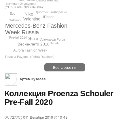
Dakota Fanning
Чистова и Эндоурова
(CHISTOVAENDOUROVA)
Джастин Тимберлейк
Nike
Ego
iPhone
Valentino
Gattinoni
Mercedes-Benz Fashion
Week Russia
Pre-fall 2014
Эстет
Александр Рогов
Berluti
Весна-лето 2018
Aurora Fashion Week
Полина Раудсон (Polina Raudson)
Все сюжеты
Артем Кузелев
Коллекция Proenza Schouler
Pre-Fall 2020
7277
0
11 Декабря 2019
10:43