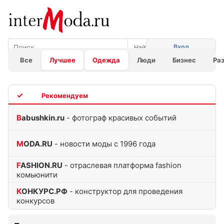
Вход
Все
Лучшее
Одежда
Люди
Бизнес
Ра
TOP
Babushkin.ru
- фотограф красивых событий
MODA.RU
- новости моды с 1996 года
FASHION.RU
- отраслевая платформа fashion
комьюнити
КОНКУРС.РФ
- конструктор для проведения
конкурсов