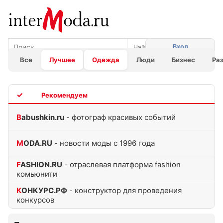
Вход
Все
Лучшее
Одежда
Люди
Бизнес
Ра
TOP
Babushkin.ru
- фотограф красивых событий
MODA.RU
- новости моды с 1996 года
FASHION.RU
- отраслевая платформа fashion
комьюнити
КОНКУРС.РФ
- конструктор для проведения
конкурсов