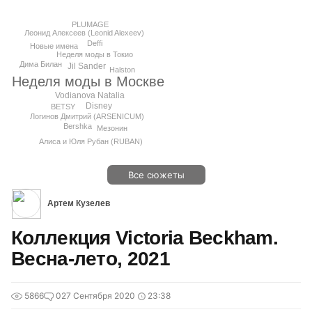
PLUMAGE
Леонид Алексеев (Leonid Alexeev)
Deffi
Новые имена
Неделя моды в Токио
Дима Билан
Jil Sander
Halston
Неделя моды в Москве
Vodianova Natalia
Disney
BETSY
Логинов Дмитрий (ARSENICUM)
Bershka
Мезонин
Алиса и Юля Рубан (RUBAN)
Все сюжеты
Артем Кузелев
Коллекция Victoria Beckham.
Весна-лето, 2021
5866
0
27 Сентября 2020
23:38