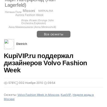
Lagerfeld)
Missoni
MARKALINA
Наташа Поли
Aurora Fashion Week
Игорь Исаев (Grunge John
Orchestra.Explosion)
Анна Миминошвили (Anna Miminoshvili)
Все сюжеты
Dietrich
KupiVIP.ru поддержал
дизайнеров Volvo Fashion
Week
5781
0
02 Ноября 2010
09:54
Сюжеты:
Volvo Fashion Week in Moscow
,
KupiVIP
,
Неделя моды в
Москве