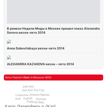
В рамках Недели Моды в Москве прошел показ Alexandra
Serova весна-лето 2014
Anna Dubovitskaya весна-лето 2014
ALEXANDRA KAZAKOVA весна – лето 2014
Volvo Fashion Week in Moscow (605)
ZAFFIRO
Sex And The City
Antonio Marras
LeSportsac
KupiVIP
Audi
Rochas
Furla
Be Baby
Карл Лагерфельд (Karl