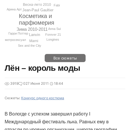
Весна-лето 2010
Fabi
Арина Арт
Jean-Paul Gaultier
Косметика и
парфюмерия
Зима 2010-2011
Anna Sui
Гарри Поттер
Lanvin
Forever 21
Longines
метросексуал
Marni
Sex and the City
Все сюжеты
Лён – король моды
3919
0
27 Июня 2011
18:44
Сюжеты:
Конкурс одного костюма
В Вологде с успехом завершил работу I
Международный фестиваль льна. Равных ему в
отрасли по уровню организации, широте географии