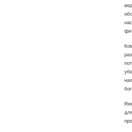
ве
об
на
фи
Ко
ра
по
убе
нап
бо
Re
для
про