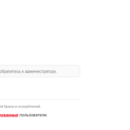
обратитесь к администратору
.
й брани и оскорблений.
рованные
пользователи.