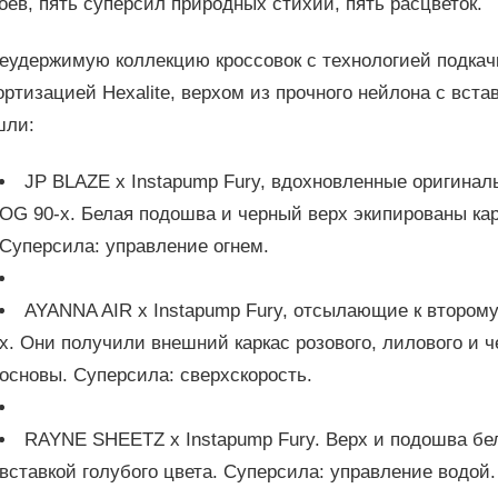
оев, пять суперсил природных стихий, пять расцветок.
неудержимую коллекцию кроссовок с технологией подка
ртизацией Hexalite, верхом из прочного нейлона с вста
шли:
JP BLAZE x Instapump Fury, вдохновленные оригинал
OG 90-х. Белая подошва и черный верх экипированы кар
Суперсила: управление огнем.
AYANNA AIR x Instapump Fury, отсылающие к второму
х. Они получили внешний каркас розового, лилового и ч
основы. Суперсила: сверхскорость.
RAYNE SHEETZ x Instapump Fury. Верх и подошва бе
вставкой голубого цвета. Суперсила: управление водой.