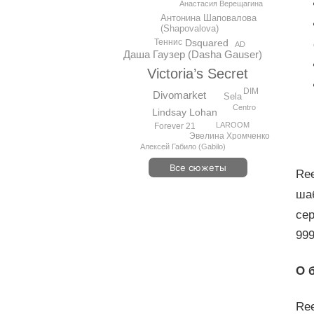
Анастасия Верещагина
Антонина Шаповалова
(Shapovalova)
Теннис
Dsquared
AD
Даша Гаузер (Dasha Gauser)
Victoria’s Secret
DIM
Divomarket
Sela
Centro
Lindsay Lohan
LAROOM
Forever 21
Эвелина Хромченко
Алексей Габило (Gabilo)
Все сюжеты
Re
ша
сер
999
О 
Ree