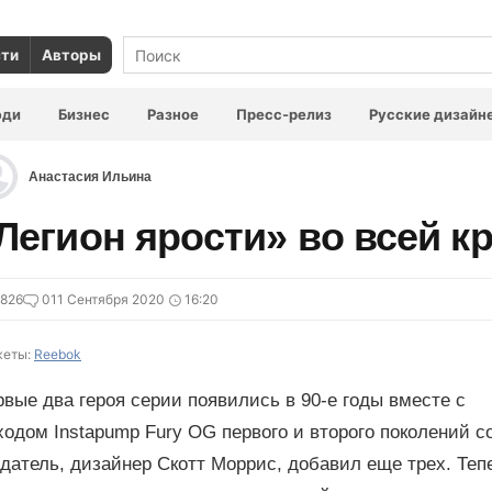
сти
Авторы
юди
Бизнес
Разное
Пресс-релиз
Русские дизайн
Анастасия Ильина
Легион ярости» во всей к
826
0
11 Сентября 2020
16:20
еты:
Reebok
вые два героя серии появились в 90-е годы вместе с
одом Instapump Fury OG первого и второго поколений со
датель, дизайнер Скотт Моррис, добавил еще трех. Теп