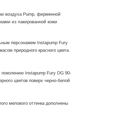
чки воздуха Pump, фирменной
вками из лакированной кожи
ьным персонажем Instapump Fury
касом природного красного цвета.
 поколению Instapump Fury OG 90-
ерного цветов поверх черно-белой
лого мелового оттенка дополнены