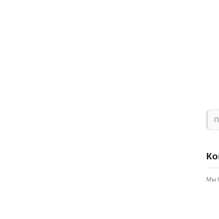
П
Ко
Мы 