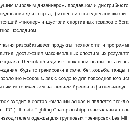
дущим мировым дизайнером, продавцом и дистрибьюто
орудования для спорта, фитнеса и повседневной жизни.
стоящий «пионер» индустрии спортивных товаров с бога
тнес-наследием.
мпания разрабатывает продукты, технологии и программ
звития, достижения максимальных спортивных результа
тенциала. Reebok объединяет поклонников фитнеса и вс
ждения, будь то тренировки в зале, бег, ходьба, танцы
равление Reebok Classic создано для повседневного и
гатым историческим наследием бренда в фитнес-индуст
ebok входит в состав компании adidas и является экск
 UFC (Ultimate Fighting Championship); генеральным спо
изводителем одежды для групповых тренировок Les Mill