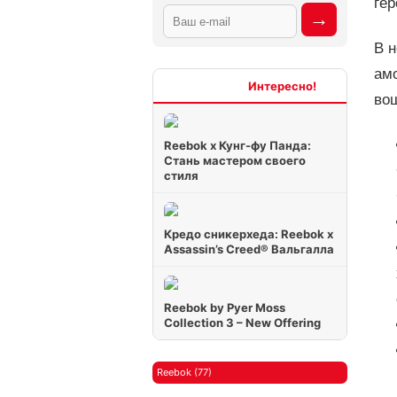
гер
В 
амо
Интересно
во
Reebok x Кунг-фу Панда:
Стань мастером своего
стиля
Кредо сникерхеда: Reebok x
Assassin’s Creed® Вальгалла
Reebok by Pyer Moss
Collection 3 – New Offering
Reebok (77)